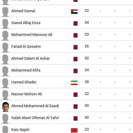
22
-
-
-
Ahmed Gamal
34
-
-
-
Saeed Alhaj Essa
23
-
-
-
Mohammed Mansour Ali
26
-
-
-
Fahad Al Qesaimi
32
-
-
-
Ahmad Salem Al Askar
24
-
-
-
Mohammed Afifa
28
-
-
-
Hamed Ghadiri
22
-
-
-
Nasser Mohsin Ali
30
-
-
-
Ahmed Mohammed Al Saadi
30
-
-
-
Salah Alawi Othman Al Yahri
23
-
-
-
Kaïs Najeh