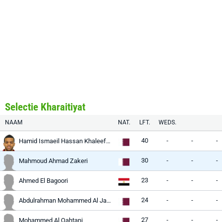
Selectie Kharaitiyat
NAAM
NAT.
LFT.
WEDS.
40
-
-
-
Hamid Ismaeil Hassan Khaleefa Hamid
30
-
-
-
Mahmoud Ahmad Zakeri
23
-
-
-
Ahmed El Bagoori
24
-
-
-
Abdulrahman Mohammed Al Jassem
27
-
-
-
Mohammed Al Qahtani