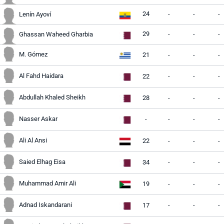
24
-
-
-
Lenín Ayoví
29
-
-
-
Ghassan Waheed Gharbia
M. Gómez
21
-
-
-
Al Fahd Haidara
22
-
-
-
Abdullah Khaled Sheikh
28
-
-
-
Nasser Askar
-
-
-
-
Ali Al Ansi
22
-
-
-
Saied Elhag Eisa
34
-
-
-
Muhammad Amir Ali
19
-
-
-
Adnad Iskandarani
17
-
-
-