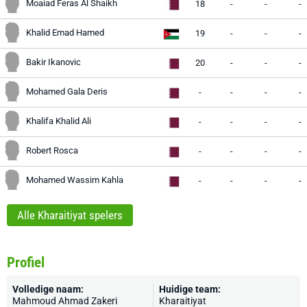
Moaiad Feras Al Shaikh
18
-
-
-
Khalid Emad Hamed
19
-
-
-
Bakir Ikanovic
20
-
-
-
Mohamed Gala Deris
-
-
-
-
Khalifa Khalid Ali
-
-
-
-
Robert Rosca
-
-
-
-
Mohamed Wassim Kahla
-
-
-
-
Alle Kharaitiyat spelers
Profiel
Volledige naam:
Huidige team:
Mahmoud Ahmad Zakeri
Kharaitiyat