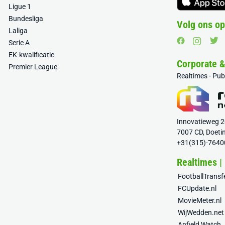
Ligue 1
Bundesliga
Volg ons op
Laliga
Serie A
EK-kwalificatie
Corporate 
Premier League
Realtimes - Pu
Innovatieweg 
7007 CD, Doeti
+31(315)-7640
Realtimes |
FootballTrans
FCUpdate.nl
MovieMeter.nl
WijWedden.net
Anfield Watch