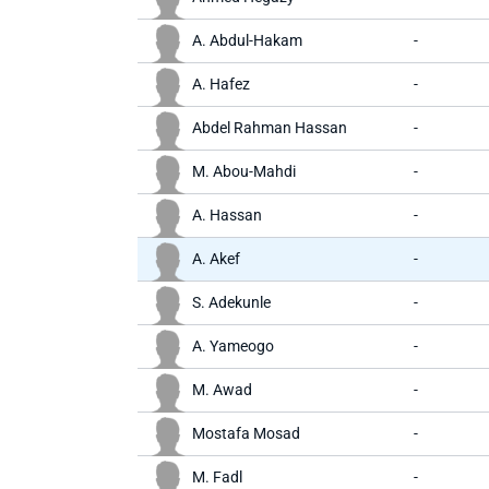
A. Abdul-Hakam
-
A. Hafez
-
Abdel Rahman Hassan
-
M. Abou-Mahdi
-
A. Hassan
-
A. Akef
-
S. Adekunle
-
A. Yameogo
-
M. Awad
-
Mostafa Mosad
-
M. Fadl
-