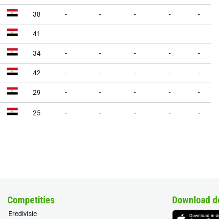
38
-
-
-
-
-
41
-
-
-
-
-
34
-
-
-
-
-
42
-
-
-
-
-
29
-
-
-
-
-
25
-
-
-
-
-
Competities
Download d
Eredivisie