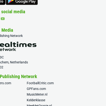
 social media
& Media
blishing Network
20C
nchem, Netherlands
02
 Publishing Network
fers.com
FootballCritic.com
GPFans.com
MusicMeter.nl
Kelderklasse
MeeMetOranje.nl