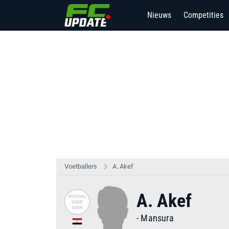
Nieuws
Competities
Voetballers
A. Akef
A. Akef
-
Mansura