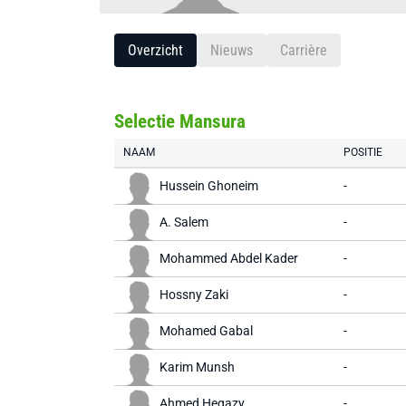
Overzicht
Nieuws
Carrière
Selectie Mansura
NAAM
POSITIE
Hussein Ghoneim
-
A. Salem
-
Mohammed Abdel Kader
-
Hossny Zaki
-
Mohamed Gabal
-
Karim Munsh
-
Ahmed Hegazy
-