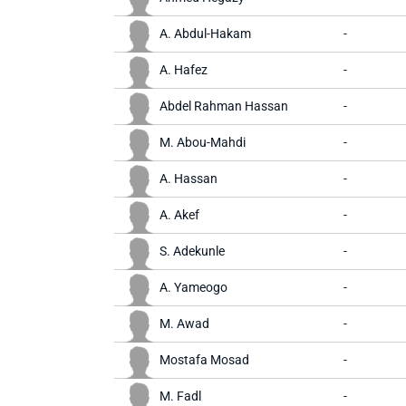
A. Abdul-Hakam
-
A. Hafez
-
Abdel Rahman Hassan
-
M. Abou-Mahdi
-
A. Hassan
-
A. Akef
-
S. Adekunle
-
A. Yameogo
-
M. Awad
-
Mostafa Mosad
-
M. Fadl
-