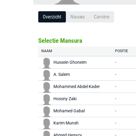
Overzicht
Nieuws
Carrière
Selectie Mansura
NAAM
POSITIE
Hussein Ghoneim
-
A. Salem
-
Mohammed Abdel Kader
-
Hossny Zaki
-
Mohamed Gabal
-
Karim Munsh
-
Ahmed Hegazy
-