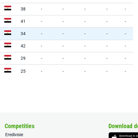
38
-
-
-
-
-
41
-
-
-
-
-
34
-
-
-
-
-
42
-
-
-
-
-
29
-
-
-
-
-
25
-
-
-
-
-
Competities
Download d
Eredivisie