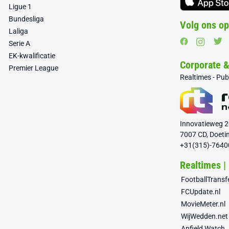
Ligue 1
Bundesliga
Volg ons op
Laliga
Serie A
EK-kwalificatie
Corporate 
Premier League
Realtimes - Pu
Innovatieweg 
7007 CD, Doeti
+31(315)-7640
Realtimes |
FootballTrans
FCUpdate.nl
MovieMeter.nl
WijWedden.net
Anfield Watch