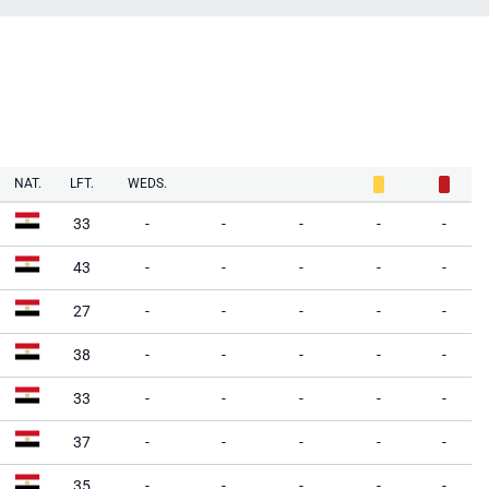
NAT.
LFT.
WEDS.
33
-
-
-
-
-
43
-
-
-
-
-
27
-
-
-
-
-
38
-
-
-
-
-
33
-
-
-
-
-
37
-
-
-
-
-
35
-
-
-
-
-