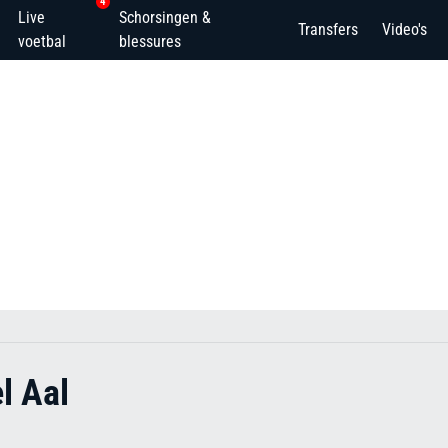
4
Live
Schorsingen &
Transfers
Video's
voetbal
blessures
l Aal