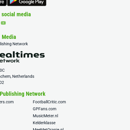
 social media
& Media
blishing Network
20C
nchem, Netherlands
02
 Publishing Network
fers.com
FootballCritic.com
GPFans.com
MusicMeter.nl
Kelderklasse
MeeMetOranje.nl