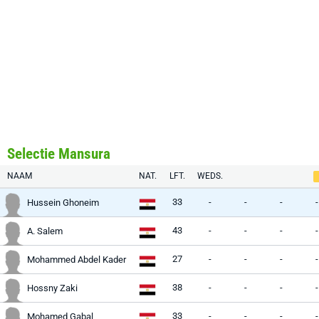
Selectie Mansura
NAAM
NAT.
LFT.
WEDS.
33
-
-
-
-
Hussein Ghoneim
43
-
-
-
-
A. Salem
27
-
-
-
-
Mohammed Abdel Kader
38
-
-
-
-
Hossny Zaki
33
-
-
-
-
Mohamed Gabal