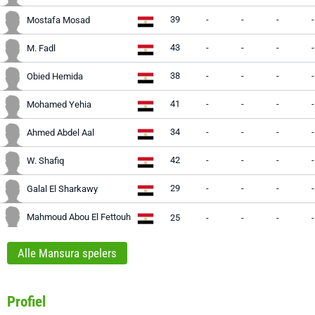
39
-
-
-
-
Mostafa Mosad
43
-
-
-
-
M. Fadl
38
-
-
-
-
Obied Hemida
41
-
-
-
-
Mohamed Yehia
34
-
-
-
-
Ahmed Abdel Aal
42
-
-
-
-
W. Shafiq
29
-
-
-
-
Galal El Sharkawy
Mahmoud Abou El Fettouh
25
-
-
-
-
Alle Mansura spelers
Profiel