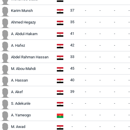
37
-
-
-
-
Karim Munsh
35
-
-
-
-
Ahmed Hegazy
41
-
-
-
-
A. Abdul-Hakam
42
-
-
-
-
A. Hafez
33
-
-
-
-
Abdel Rahman Hassan
45
-
-
-
-
M. Abou-Mahdi
40
-
-
-
-
A. Hassan
39
-
-
-
-
A. Akef
-
-
-
-
-
S. Adekunle
-
-
-
-
-
A. Yameogo
-
-
-
-
-
M. Awad