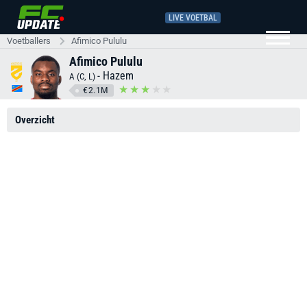
LIVE VOETBAL
Voetballers
Afimico Pululu
Afimico Pululu
-
Hazem
A (C, L)
€2.1M
Overzicht