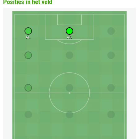
Posities in het veld
AL
AC