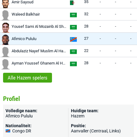
35
-
-
-
Amir Sayoud
32
-
-
-
Waleed Balkhair
28
-
-
-
Yousef Sami Al Mozairib Al Shammari
27
-
-
-
Afimico Pululu
22
-
-
-
Abdulaziz Nayef Muslim Al Harbi
28
-
-
-
Ayman Youssef Ghanem Al Hujaili
Alle Hazem spelers
Profiel
Volledige naam:
Huidige team:
Afimico Pululu
Hazem
Nationaliteit:
Positie:
Congo DR
Aanvaller (Centraal, Links)