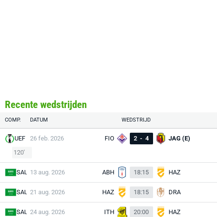
Recente wedstrijden
COMP.
DATUM
WEDSTRIJD
UEF
26 feb. 2026
FIO
2
-
4
JAG (E)
120'
SAU
13 aug. 2026
ABH
18:15
HAZ
SAU
21 aug. 2026
HAZ
18:15
DRA
SAU
24 aug. 2026
ITH
20:00
HAZ