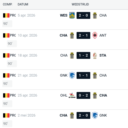
COMP.
DATUM
WEDSTRIJD
PRO
5 apr. 2026
WES
2
-
0
CHA
90'
PRO
10 apr. 2026
CHA
2
-
1
ANT
90'
PRO
18 apr. 2026
CHA
1
-
2
STA
90'
PRO
21 apr. 2026
GNK
1
-
1
CHA
90'
PRO
25 apr. 2026
OHL
0
-
2
CHA
90'
PRO
2 mei 2026
CHA
2
-
0
GNK
90'