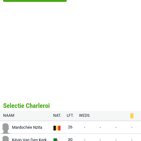
Selectie Charleroi
NAAM
NAT.
LFT.
WEDS.
26
-
-
-
-
Mardochée Nzita
30
-
-
-
-
Kévin Van Den Kerkhof