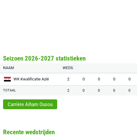
Seizoen 2026-2027 statistieken
NAAM
WEDS.
WK Kwalificatie Azië
2
0
0
0
0
TOTAAL
2
0
0
0
0
Carrière Aiham Ousou
Recente wedstrijden