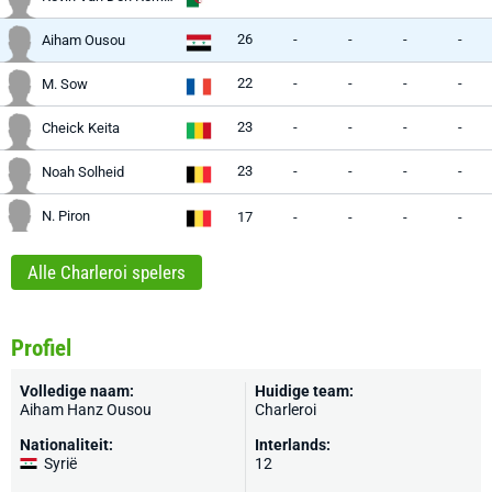
26
-
-
-
-
Aiham Ousou
22
-
-
-
-
M. Sow
23
-
-
-
-
Cheick Keita
23
-
-
-
-
Noah Solheid
N. Piron
17
-
-
-
-
Alle Charleroi spelers
Profiel
Volledige naam:
Huidige team:
Aiham Hanz Ousou
Charleroi
Nationaliteit:
Interlands:
Syrië
12