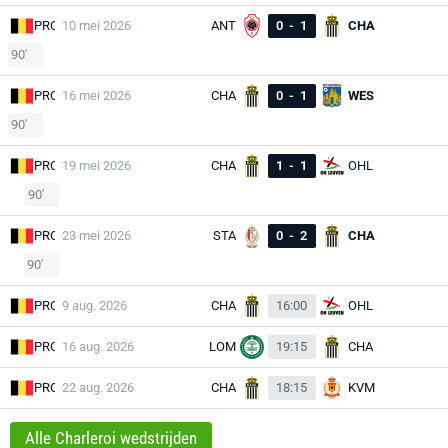
PRO
10 mei 2026
ANT
0
-
1
CHA
90'
PRO
16 mei 2026
CHA
0
-
1
WES
90'
PRO
19 mei 2026
CHA
1
-
1
OHL
90'
PRO
23 mei 2026
STA
0
-
2
CHA
90'
PRO
9 aug. 2026
CHA
16:00
OHL
PRO
16 aug. 2026
LOM
19:15
CHA
PRO
22 aug. 2026
CHA
18:15
KVM
Alle Charleroi wedstrijden