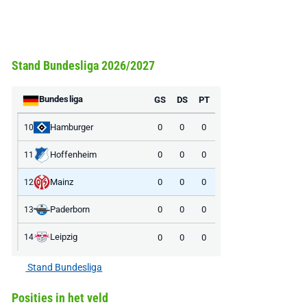
Stand Bundesliga 2026/2027
Bundesliga
GS
DS
PT
Hamburger
0
0
0
10
Hoffenheim
0
0
0
11
Mainz
0
0
0
12
Paderborn
0
0
0
13
Leipzig
0
0
0
14
Stand Bundesliga
Posities in het veld