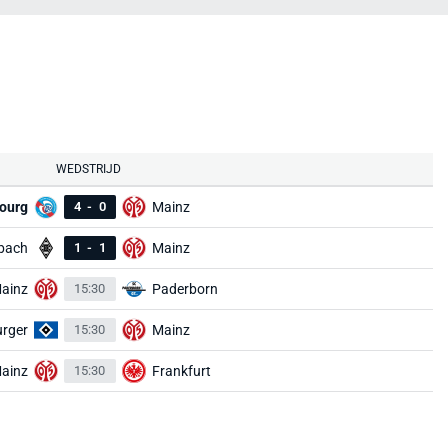
WEDSTRIJD
ourg
4
-
0
Mainz
bach
1
-
1
Mainz
ainz
15:30
Paderborn
rger
15:30
Mainz
ainz
15:30
Frankfurt