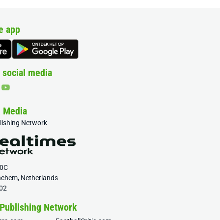
e app
 social media
& Media
blishing Network
20C
nchem, Netherlands
02
 Publishing Network