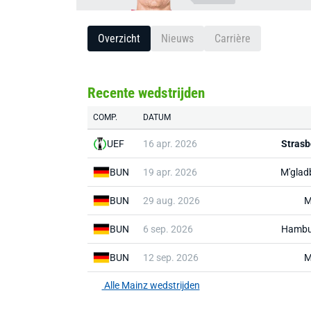
Overzicht
Nieuws
Carrière
Recente wedstrijden
COMP.
DATUM
UEF
16 apr. 2026
Strasb
BUN
19 apr. 2026
M'glad
BUN
29 aug. 2026
M
BUN
6 sep. 2026
Hambu
BUN
12 sep. 2026
M
Alle Mainz wedstrijden