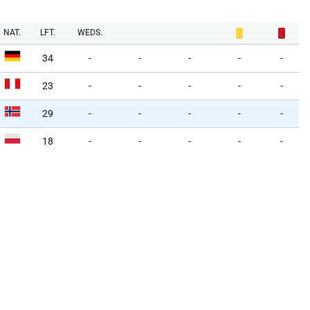
NAT.
LFT.
WEDS.
34
-
-
-
-
-
23
-
-
-
-
-
29
-
-
-
-
-
18
-
-
-
-
-