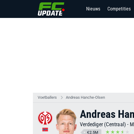
Nieuws
Competities
Voetballers
Andreas Hanche-Olsen
Andreas Ha
Verdediger (Centraal)
-
M
€2.5M