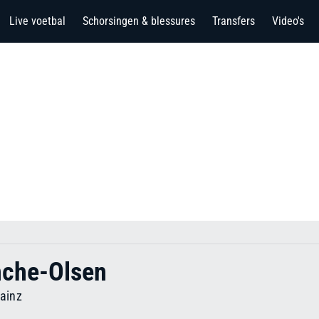
Live voetbal
Schorsingen & blessures
Transfers
Video's
nche-Olsen
ainz