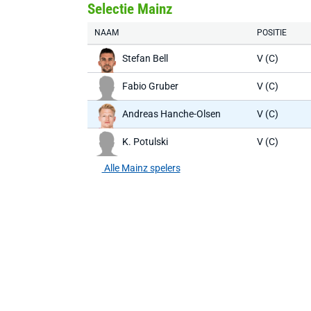
Selectie Mainz
NAAM
POSITIE
Stefan Bell
V (C)
Fabio Gruber
V (C)
Andreas Hanche-Olsen
V (C)
K. Potulski
V (C)
Alle Mainz spelers