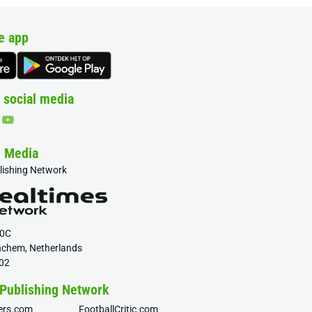
e app
 social media
& Media
blishing Network
20C
nchem, Netherlands
02
 Publishing Network
fers.com
FootballCritic.com