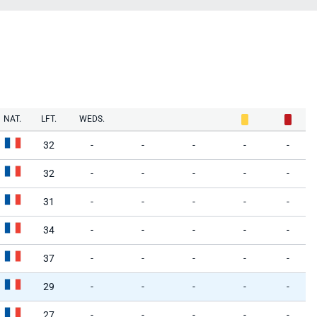
NAT.
LFT.
WEDS.
32
-
-
-
-
-
32
-
-
-
-
-
31
-
-
-
-
-
34
-
-
-
-
-
37
-
-
-
-
-
29
-
-
-
-
-
27
-
-
-
-
-