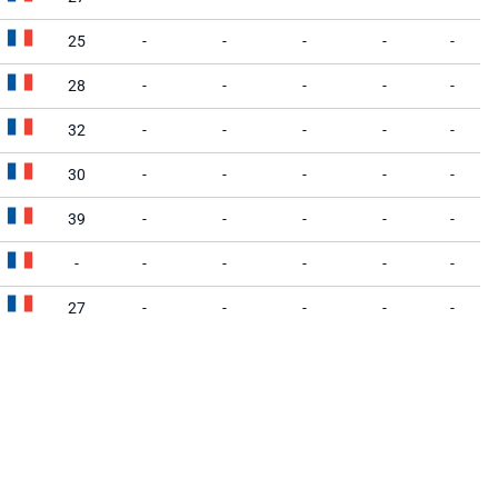
25
-
-
-
-
-
28
-
-
-
-
-
32
-
-
-
-
-
30
-
-
-
-
-
39
-
-
-
-
-
-
-
-
-
-
-
27
-
-
-
-
-