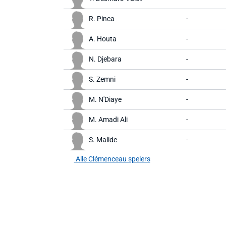
R. Pinca
-
A. Houta
-
N. Djebara
-
S. Zemni
-
M. N'Diaye
-
M. Amadi Ali
-
S. Malide
-
Alle Clémenceau spelers