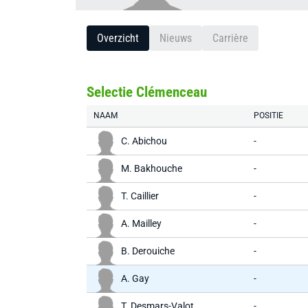
Overzicht
Nieuws
Carrière
Selectie Clémenceau
NAAM
POSITIE
C. Abichou
-
M. Bakhouche
-
T. Caillier
-
A. Mailley
-
B. Derouiche
-
A. Gay
-
T. Desmars-Valot
-