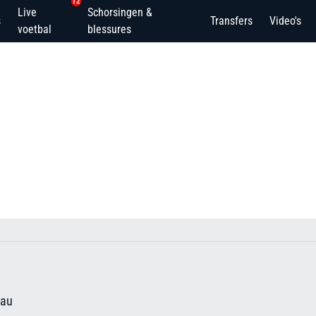
12
Live
Schorsingen &
s
Transfers
Video's
voetbal
blessures
eau