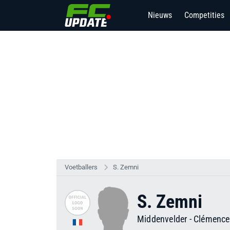
Nieuws
Competities
Voetballers
S. Zemni
S. Zemni
Middenvelder
-
Clémenc