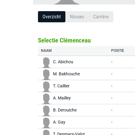
Overzicht
Nieuws
Carrière
Selectie Clémenceau
NAAM
POSITIE
C. Abichou
-
M. Bakhouche
-
T. Caillier
-
A. Mailley
-
B. Derouiche
-
A. Gay
-
T. Desmars-Valot
-