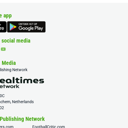
e app
 social media
& Media
blishing Network
20C
nchem, Netherlands
02
 Publishing Network
fers.com
FootballCritic.com