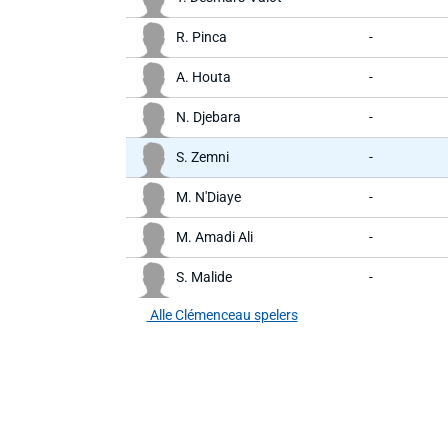
R. Pinca
-
A. Houta
-
N. Djebara
-
S. Zemni
-
M. N'Diaye
-
M. Amadi Ali
-
S. Malide
-
Alle Clémenceau spelers