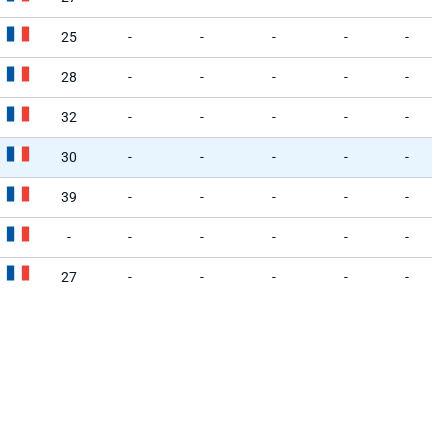
25
-
-
-
-
-
28
-
-
-
-
-
32
-
-
-
-
-
30
-
-
-
-
-
39
-
-
-
-
-
-
-
-
-
-
-
27
-
-
-
-
-