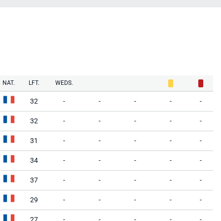
NAT.
LFT.
WEDS.
32
-
-
-
-
-
32
-
-
-
-
-
31
-
-
-
-
-
34
-
-
-
-
-
37
-
-
-
-
-
29
-
-
-
-
-
27
-
-
-
-
-