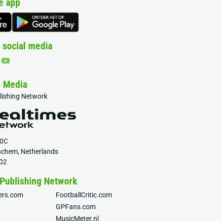
e app
 social media
& Media
blishing Network
20C
nchem, Netherlands
02
 Publishing Network
fers.com
FootballCritic.com
GPFans.com
MusicMeter.nl