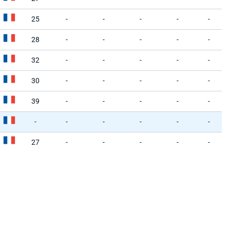
25
-
-
-
-
-
28
-
-
-
-
-
32
-
-
-
-
-
30
-
-
-
-
-
39
-
-
-
-
-
-
-
-
-
-
-
27
-
-
-
-
-