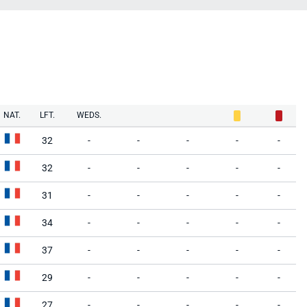
NAT.
LFT.
WEDS.
32
-
-
-
-
-
32
-
-
-
-
-
31
-
-
-
-
-
34
-
-
-
-
-
37
-
-
-
-
-
29
-
-
-
-
-
27
-
-
-
-
-