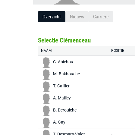
Overzicht
Nieuws
Carrière
Selectie Clémenceau
NAAM
POSITIE
C. Abichou
-
M. Bakhouche
-
T. Caillier
-
A. Mailley
-
B. Derouiche
-
A. Gay
-
T. Desmars-Valot
-