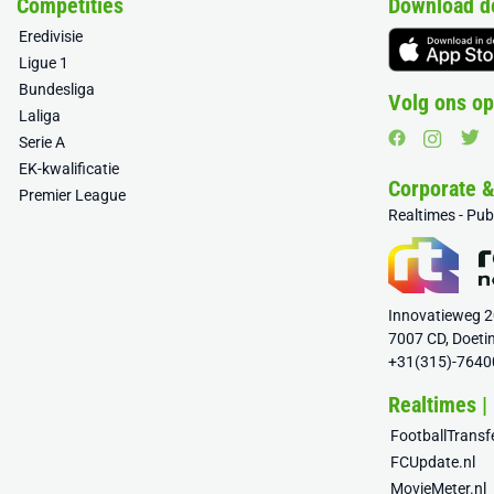
Competities
Download d
Eredivisie
Ligue 1
Bundesliga
Volg ons op
Laliga
Serie A
EK-kwalificatie
Corporate 
Premier League
Realtimes - Pu
Innovatieweg 
7007 CD, Doeti
+31(315)-7640
Realtimes |
FootballTrans
FCUpdate.nl
MovieMeter.nl