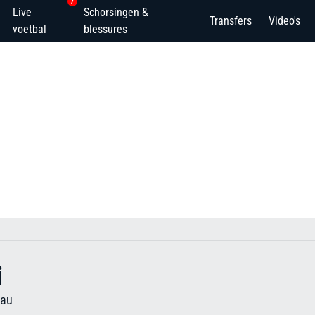
7
Live
Schorsingen &
Transfers
Video's
voetbal
blessures
i
eau