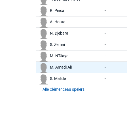
R. Pinca
-
A. Houta
-
N. Djebara
-
S. Zemni
-
M. N'Diaye
-
M. Amadi Ali
-
S. Malide
-
Alle Clémenceau spelers