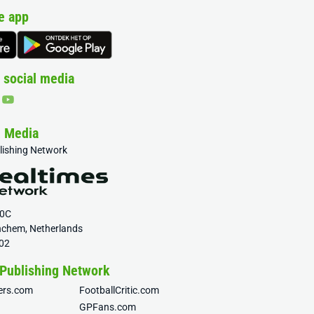
e app
 social media
& Media
blishing Network
20C
nchem, Netherlands
02
 Publishing Network
fers.com
FootballCritic.com
GPFans.com