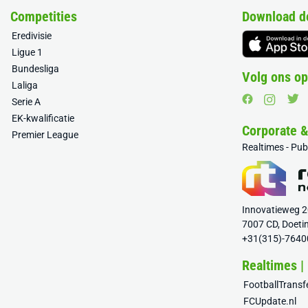
Competities
Download d
Eredivisie
Ligue 1
Bundesliga
Volg ons op
Laliga
Serie A
EK-kwalificatie
Corporate 
Premier League
Realtimes - Pu
Innovatieweg 
7007 CD, Doeti
+31(315)-7640
Realtimes |
FootballTrans
FCUpdate.nl