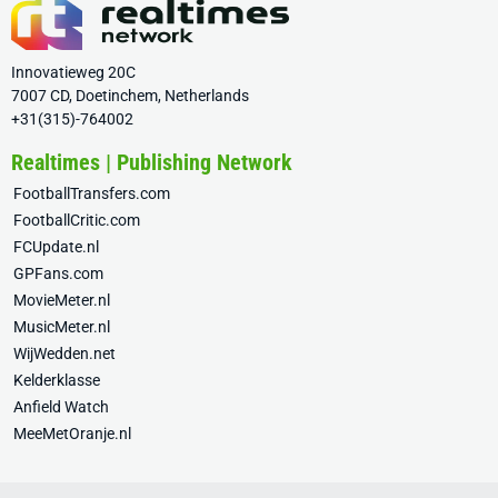
Innovatieweg 20C
7007 CD, Doetinchem, Netherlands
+31(315)-764002
Realtimes | Publishing Network
FootballTransfers.com
FootballCritic.com
FCUpdate.nl
GPFans.com
MovieMeter.nl
MusicMeter.nl
WijWedden.net
Kelderklasse
Anfield Watch
MeeMetOranje.nl