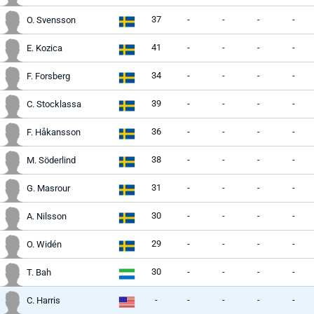
37
-
-
-
-
O. Svensson
41
-
-
-
-
E. Kozica
34
-
-
-
-
F. Forsberg
39
-
-
-
-
C. Stocklassa
36
-
-
-
-
F. Håkansson
38
-
-
-
-
M. Söderlind
31
-
-
-
-
G. Masrour
30
-
-
-
-
A. Nilsson
29
-
-
-
-
O. Widén
30
-
-
-
-
T. Bah
-
-
-
-
-
C. Harris