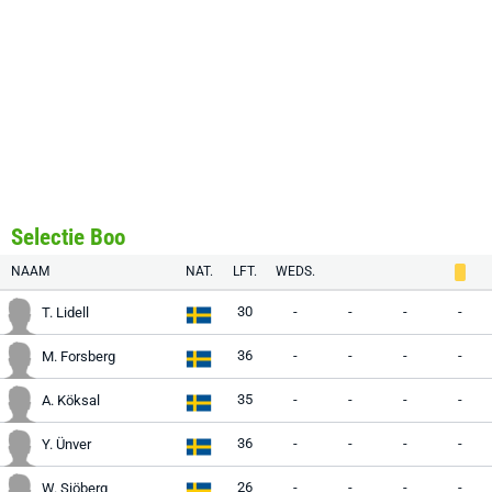
Selectie Boo
NAAM
NAT.
LFT.
WEDS.
30
-
-
-
-
T. Lidell
36
-
-
-
-
M. Forsberg
35
-
-
-
-
A. Köksal
36
-
-
-
-
Y. Ünver
26
-
-
-
-
W. Sjöberg