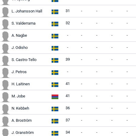
31
-
-
-
-
L. Johansson Hall
32
-
-
-
-
S. Valderrama
-
-
-
-
-
A. Nagbe
-
-
-
-
-
J. Odisho
39
-
-
-
-
S. Castro-Tello
-
-
-
-
-
J. Petros
41
-
-
-
-
H. Laitinen
41
-
-
-
-
M. Jobe
36
-
-
-
-
N. Kebbeh
37
-
-
-
-
A. Broström
34
-
-
-
-
J. Granström