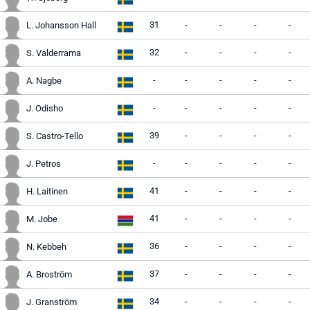
31
-
-
-
-
L. Johansson Hall
32
-
-
-
-
S. Valderrama
-
-
-
-
-
A. Nagbe
-
-
-
-
-
J. Odisho
39
-
-
-
-
S. Castro-Tello
-
-
-
-
-
J. Petros
41
-
-
-
-
H. Laitinen
41
-
-
-
-
M. Jobe
36
-
-
-
-
N. Kebbeh
37
-
-
-
-
A. Broström
34
-
-
-
-
J. Granström