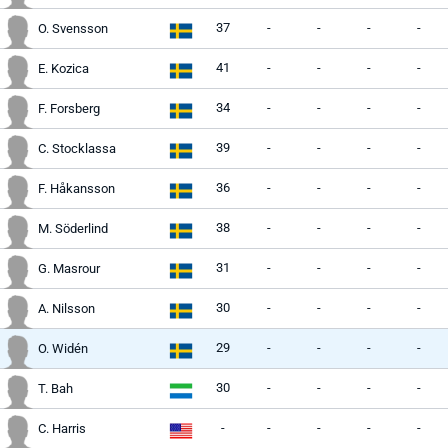
37
-
-
-
-
O. Svensson
41
-
-
-
-
E. Kozica
34
-
-
-
-
F. Forsberg
39
-
-
-
-
C. Stocklassa
36
-
-
-
-
F. Håkansson
38
-
-
-
-
M. Söderlind
31
-
-
-
-
G. Masrour
30
-
-
-
-
A. Nilsson
29
-
-
-
-
O. Widén
30
-
-
-
-
T. Bah
-
-
-
-
-
C. Harris