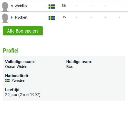
36
-
-
-
-
V. Weidlitz
36
-
-
-
-
H. Ryckert
Alle Boo spelers
Profiel
Volledige naam:
Huidige team:
Oscar Widén
Boo
Nationaliteit:
Zweden
Leeftijd:
29 jaar (2 mei 1997)