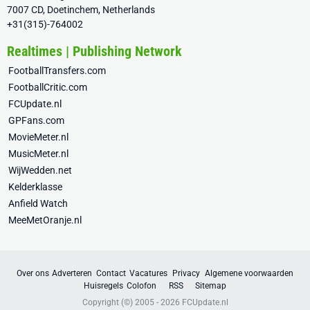
7007 CD, Doetinchem, Netherlands
+31(315)-764002
Realtimes | Publishing Network
FootballTransfers.com
FootballCritic.com
FCUpdate.nl
GPFans.com
MovieMeter.nl
MusicMeter.nl
WijWedden.net
Kelderklasse
Anfield Watch
MeeMetOranje.nl
Over ons
Adverteren
Contact
Vacatures
Privacy
Algemene voorwaarden
Huisregels
Colofon
RSS
Sitemap
Copyright (©) 2005 - 2026
FCUpdate.nl