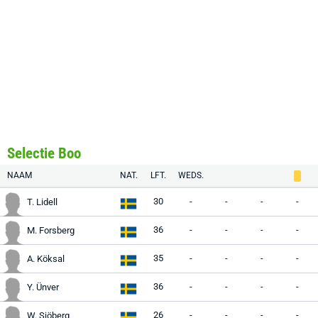
Selectie Boo
NAAM
NAT.
LFT.
WEDS.
30
-
-
-
-
T. Lidell
36
-
-
-
-
M. Forsberg
35
-
-
-
-
A. Köksal
36
-
-
-
-
Y. Ünver
26
-
-
-
-
W. Sjöberg