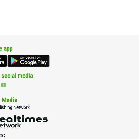
e app
 social media
& Media
blishing Network
20C