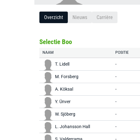
Overzicht
Nieuws
Carrière
Selectie Boo
NAAM
POSITIE
T. Lidell
-
M. Forsberg
-
A. Köksal
-
Y. Ünver
-
W. Sjöberg
-
L. Johansson Hall
-
S. Valderrama
-