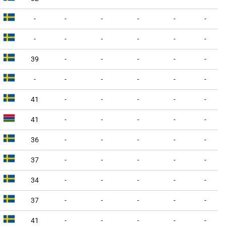
-
-
-
-
-
-
-
-
-
-
-
-
39
-
-
-
-
-
-
-
-
-
-
-
41
-
-
-
-
-
41
-
-
-
-
-
36
-
-
-
-
-
37
-
-
-
-
-
34
-
-
-
-
-
37
-
-
-
-
-
41
-
-
-
-
-