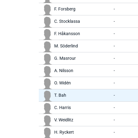
F. Forsberg
-
C. Stocklassa
-
F. Håkansson
-
M. Söderlind
-
G. Masrour
-
A. Nilsson
-
O. Widén
-
T. Bah
-
C. Harris
-
V. Weidlitz
-
H. Ryckert
-