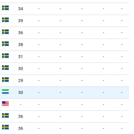
34
-
-
-
-
-
39
-
-
-
-
-
36
-
-
-
-
-
38
-
-
-
-
-
31
-
-
-
-
-
30
-
-
-
-
-
29
-
-
-
-
-
30
-
-
-
-
-
-
-
-
-
-
-
36
-
-
-
-
-
36
-
-
-
-
-