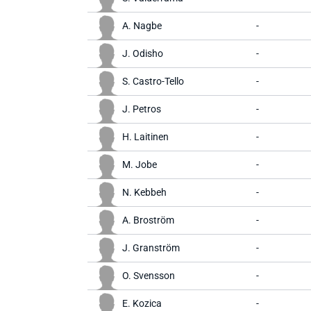
A. Nagbe
-
J. Odisho
-
S. Castro-Tello
-
J. Petros
-
H. Laitinen
-
M. Jobe
-
N. Kebbeh
-
A. Broström
-
J. Granström
-
O. Svensson
-
E. Kozica
-