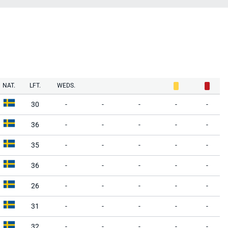
NAT.
LFT.
WEDS.
30
-
-
-
-
-
36
-
-
-
-
-
35
-
-
-
-
-
36
-
-
-
-
-
26
-
-
-
-
-
31
-
-
-
-
-
32
-
-
-
-
-