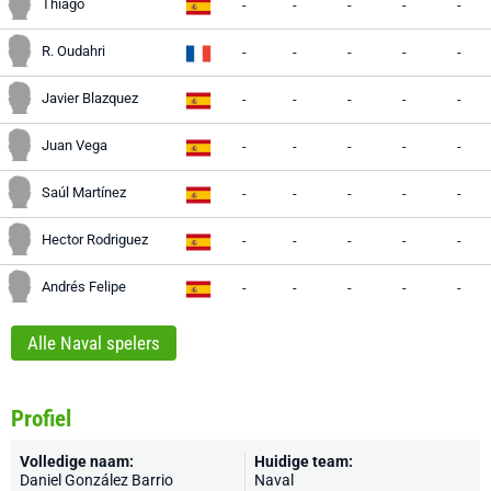
Thiago
-
-
-
-
-
R. Oudahri
-
-
-
-
-
Javier Blazquez
-
-
-
-
-
Juan Vega
-
-
-
-
-
Saúl Martínez
-
-
-
-
-
Hector Rodriguez
-
-
-
-
-
Andrés Felipe
-
-
-
-
-
Alle Naval spelers
Profiel
Volledige naam:
Huidige team:
Daniel González Barrio
Naval