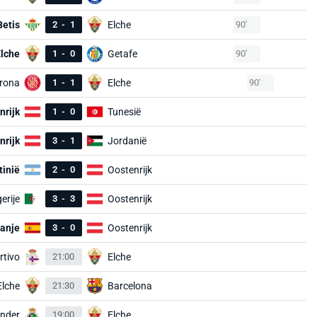
Betis
2
-
1
Elche
90'
lche
1
-
0
Getafe
90'
rona
1
-
1
Elche
90'
nrijk
1
-
0
Tunesië
nrijk
3
-
1
Jordanië
tinië
2
-
0
Oostenrijk
erije
3
-
3
Oostenrijk
anje
3
-
0
Oostenrijk
rtivo
21:00
Elche
Elche
21:30
Barcelona
nder
19:00
Elche