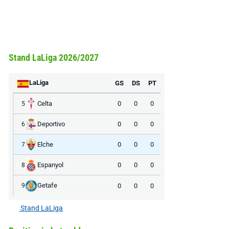
Stand LaLiga 2026/2027
LaLiga
GS
DS
PT
Celta
0
0
0
5
Deportivo
0
0
0
6
Elche
0
0
0
7
Espanyol
0
0
0
8
Getafe
0
0
0
9
Stand LaLiga