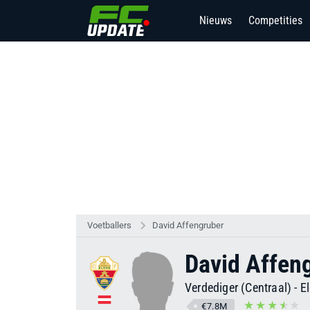
Nieuws
Competities
Voetballers
David Affengruber
David Affen
Verdediger (Centraal)
-
E
€7.8M