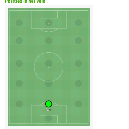
Posities in het veld
VC