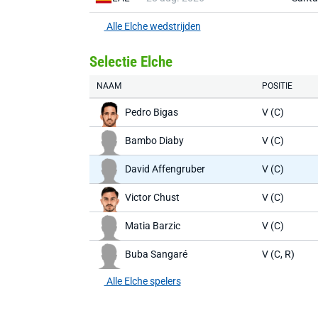
Alle Elche wedstrijden
Selectie Elche
NAAM
POSITIE
Pedro Bigas
V (C)
Bambo Diaby
V (C)
David Affengruber
V (C)
Victor Chust
V (C)
Matia Barzic
V (C)
Buba Sangaré
V (C, R)
Alle Elche spelers