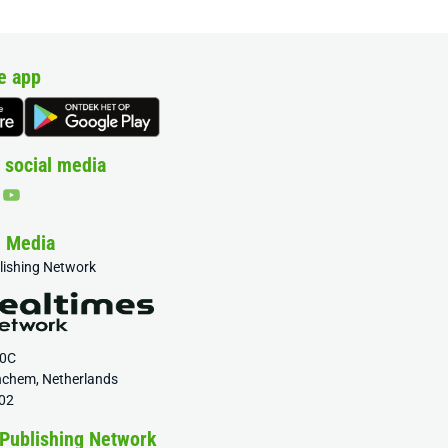
e app
 social media
& Media
blishing Network
20C
nchem, Netherlands
02
 Publishing Network