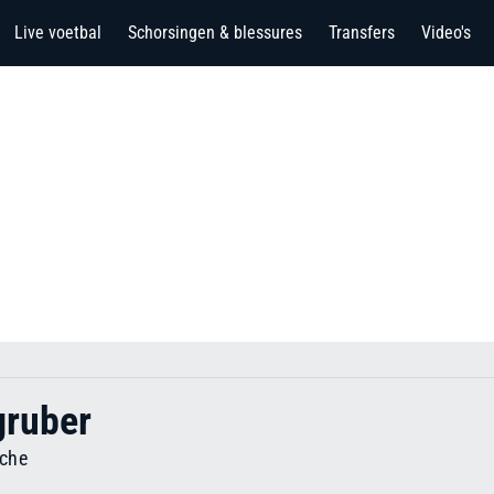
Live voetbal
Schorsingen & blessures
Transfers
Video's
gruber
lche