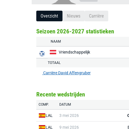
Overzicht
Nieuws
Carrière
Seizoen 2026-2027 statistieken
NAAM
Vriendschappelijk
TOTAAL
Carrière David Affengruber
Recente wedstrijden
COMP.
DATUM
LAL
3 mei 2026
LAL
9 mei 2026