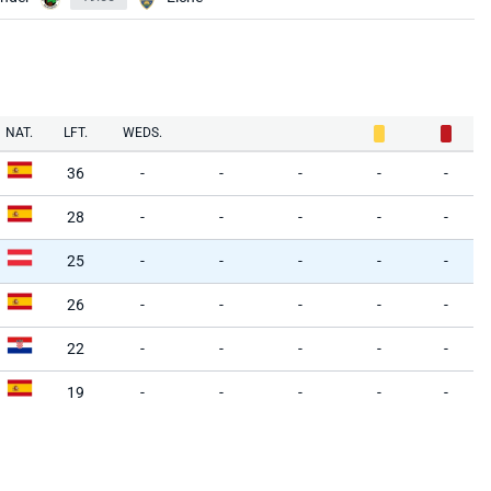
NAT.
LFT.
WEDS.
36
-
-
-
-
-
28
-
-
-
-
-
25
-
-
-
-
-
26
-
-
-
-
-
22
-
-
-
-
-
19
-
-
-
-
-