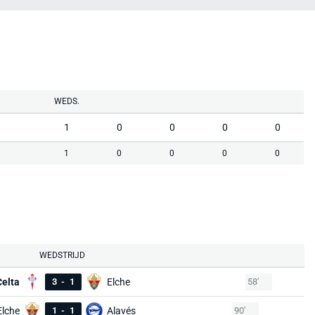
WEDS.
1
0
0
0
0
1
0
0
0
0
WEDSTRIJD
Celta
3
-
1
Elche
58'
Elche
1
-
1
Alavés
90'