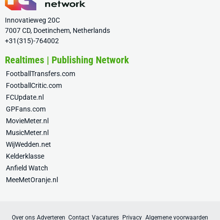
Innovatieweg 20C
7007 CD, Doetinchem, Netherlands
+31(315)-764002
Realtimes | Publishing Network
FootballTransfers.com
FootballCritic.com
FCUpdate.nl
GPFans.com
MovieMeter.nl
MusicMeter.nl
WijWedden.net
Kelderklasse
Anfield Watch
MeeMetOranje.nl
Over ons
Adverteren
Contact
Vacatures
Privacy
Algemene voorwaarden