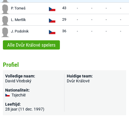
43
-
-
-
-
P. Tomeš
29
-
-
-
-
L. Mertlík
36
-
-
-
-
J. Podolnik
Alle Dvůr Králové spelers
Profiel
Volledige naam:
Huidige team:
David Vitebský
Dvůr Králové
Nationaliteit:
Tsjechië
Leeftijd:
28 jaar (11 dec. 1997)