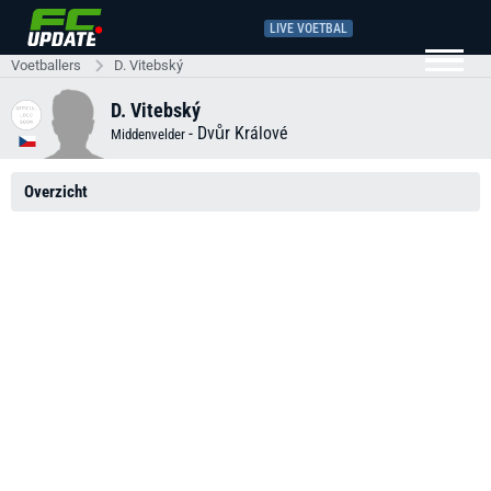
LIVE VOETBAL
Voetballers
D. Vitebský
D. Vitebský
-
Dvůr Králové
Middenvelder
Overzicht