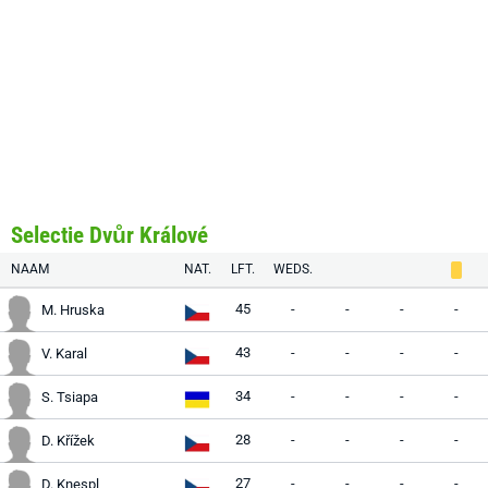
Selectie Dvůr Králové
NAAM
NAT.
LFT.
WEDS.
45
-
-
-
-
M. Hruska
43
-
-
-
-
V. Karal
34
-
-
-
-
S. Tsiapa
28
-
-
-
-
D. Křížek
27
-
-
-
-
D. Knespl