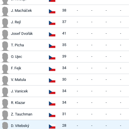
38
-
-
-
-
J. Macháček
37
-
-
-
-
J. Rejl
41
-
-
-
-
Josef Dvořák
35
-
-
-
-
T. Picha
39
-
-
-
-
O. Ujec
34
-
-
-
-
F. Fejk
30
-
-
-
-
V. Matula
34
-
-
-
-
J. Vanicek
34
-
-
-
-
R. Klazar
31
-
-
-
-
Z. Tauchman
28
-
-
-
-
D. Vitebský