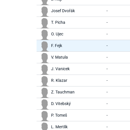
Josef Dvořák
-
T. Picha
-
O. Ujec
-
F. Fejk
-
V. Matula
-
J. Vanicek
-
R. Klazar
-
Z. Tauchman
-
D. Vitebský
-
P. Tomeš
-
L. Mertlík
-