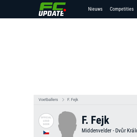
Nieuws
Competities
Voetballers
F. Fejk
F. Fejk
Middenvelder
-
Dvůr Král