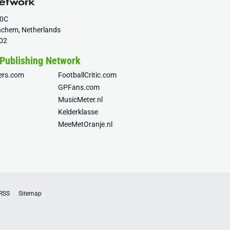
20C
nchem, Netherlands
02
 Publishing Network
fers.com
FootballCritic.com
GPFans.com
MusicMeter.nl
Kelderklasse
MeeMetOranje.nl
RSS
Sitemap