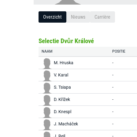
Overzicht
Nieuws
Carrière
Selectie Dvůr Králové
NAAM
POSITIE
M. Hruska
-
V. Karal
-
S. Tsiapa
-
D. Křížek
-
D. Knespl
-
J. Macháček
-
J. Rejl
-