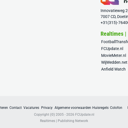
Innovatieweg 
7007 CD, Doeti
+31(315)-7640
Realtimes |
FootballTrans
FCUpdate.nl
MovieMeter.nl
WijWedden.net
Anfield Watch
teren
Contact
Vacatures
Privacy
Algemene voorwaarden
Huisregels
Colofon
Copyright (©) 2005 - 2026
FCUpdate.nl
Realtimes | Publishing Network