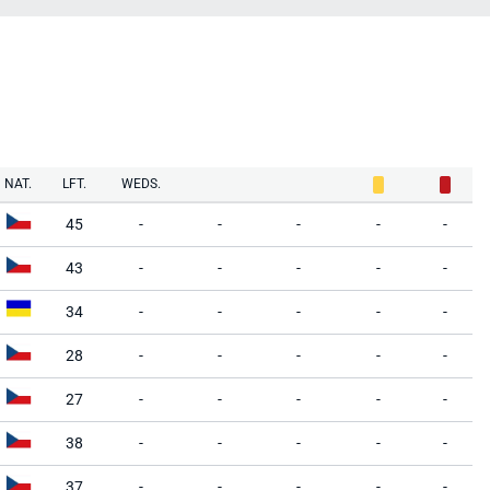
NAT.
LFT.
WEDS.
45
-
-
-
-
-
43
-
-
-
-
-
34
-
-
-
-
-
28
-
-
-
-
-
27
-
-
-
-
-
38
-
-
-
-
-
37
-
-
-
-
-