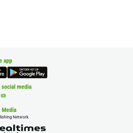
e app
 social media
& Media
blishing Network