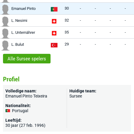
30
-
-
-
-
Emanuel Pinto
32
-
-
-
-
L. Nesimi
35
-
-
-
-
L. Unternährer
29
-
-
-
-
L. Bulut
Alle Sursee spelers
Profiel
Volledige naam:
Huidige team:
Emanuel Pinto Teixeira
Sursee
Nationaliteit:
Portugal
Leeftijd:
30 jaar (27 feb. 1996)