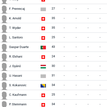
27
-
-
-
-
F. Prenrecaj
35
-
-
-
-
K. Arnold
35
-
-
-
-
T. Wyder
25
-
-
-
-
L. Santoro
43
-
-
-
-
Gaspar Duarte
24
-
-
-
-
R. Elshani
30
-
-
-
-
J. Gyánó
31
-
-
-
-
U. Hasani
34
-
-
-
-
S. Kokanovic
25
-
-
-
-
C. Kaufmann
34
-
-
-
-
P. Steinmann