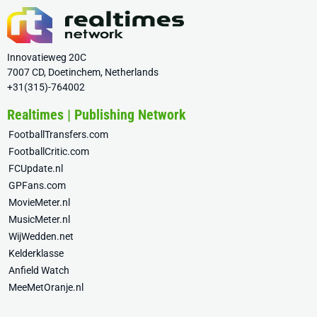
Innovatieweg 20C
7007 CD, Doetinchem, Netherlands
+31(315)-764002
Realtimes | Publishing Network
FootballTransfers.com
FootballCritic.com
FCUpdate.nl
GPFans.com
MovieMeter.nl
MusicMeter.nl
WijWedden.net
Kelderklasse
Anfield Watch
MeeMetOranje.nl