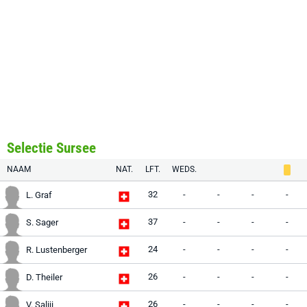
Selectie Sursee
NAAM
NAT.
LFT.
WEDS.
32
-
-
-
-
L. Graf
37
-
-
-
-
S. Sager
24
-
-
-
-
R. Lustenberger
26
-
-
-
-
D. Theiler
26
-
-
-
-
V. Saliji