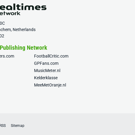
20C
nchem, Netherlands
02
 Publishing Network
fers.com
FootballCritic.com
GPFans.com
MusicMeter.nl
Kelderklasse
MeeMetOranje.nl
RSS
Sitemap