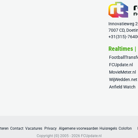
Innovatieweg 
7007 CD, Doeti
+31(315)-7640
Realtimes |
FootballTrans
FCUpdate.nl
MovieMeter.nl
WijWedden.net
Anfield Watch
teren
Contact
Vacatures
Privacy
Algemene voorwaarden
Huisregels
Colofon
Copyright (©) 2005 - 2026
FCUpdate.nl