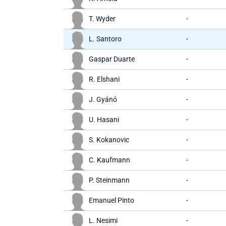
T. Wyder
-
L. Santoro
-
Gaspar Duarte
-
R. Elshani
-
J. Gyánó
-
U. Hasani
-
S. Kokanovic
-
C. Kaufmann
-
P. Steinmann
-
Emanuel Pinto
-
L. Nesimi
-