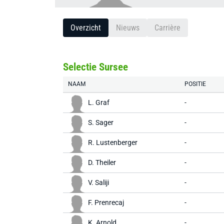
Overzicht
Nieuws
Carrière
Selectie Sursee
NAAM
POSITIE
L. Graf
-
S. Sager
-
R. Lustenberger
-
D. Theiler
-
V. Saliji
-
F. Prenrecaj
-
K. Arnold
-