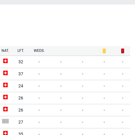
NAT.
LFT.
WEDS.
32
-
-
-
-
-
37
-
-
-
-
-
24
-
-
-
-
-
26
-
-
-
-
-
26
-
-
-
-
-
27
-
-
-
-
-
35
-
-
-
-
-