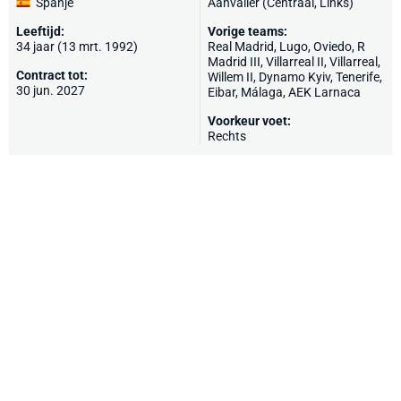
Spanje
Aanvaller (Centraal, Links)
Leeftijd:
Vorige teams:
34 jaar (13 mrt. 1992)
Real Madrid
,
Lugo
,
Oviedo
,
R
Madrid III
, Villarreal II,
Villarreal
,
Contract tot:
Willem II
,
Dynamo Kyiv
,
Tenerife
,
30 jun. 2027
Eibar
,
Málaga
,
AEK Larnaca
Voorkeur voet:
Rechts