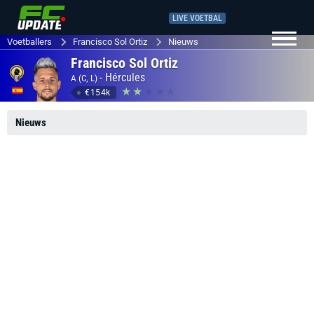
LIVE VOETBAL
Voetballers
Francisco Sol Ortiz
Nieuws
Francisco Sol Ortiz
-
Hércules
A (C, L)
€154k
Nieuws