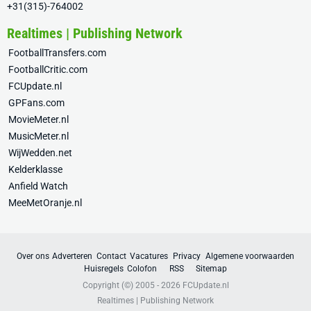
+31(315)-764002
Realtimes | Publishing Network
FootballTransfers.com
FootballCritic.com
FCUpdate.nl
GPFans.com
MovieMeter.nl
MusicMeter.nl
WijWedden.net
Kelderklasse
Anfield Watch
MeeMetOranje.nl
Over ons
Adverteren
Contact
Vacatures
Privacy
Algemene voorwaarden
Huisregels
Colofon
RSS
Sitemap
Copyright (©) 2005 - 2026
FCUpdate.nl
Realtimes | Publishing Network