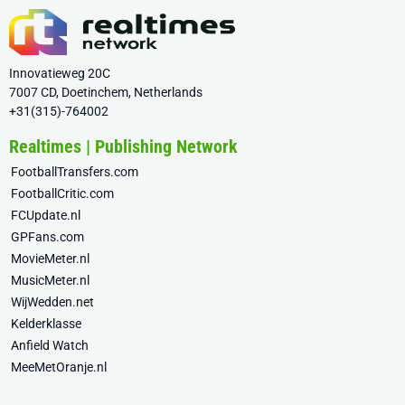
Innovatieweg 20C
7007 CD, Doetinchem, Netherlands
+31(315)-764002
Realtimes | Publishing Network
FootballTransfers.com
FootballCritic.com
FCUpdate.nl
GPFans.com
MovieMeter.nl
MusicMeter.nl
WijWedden.net
Kelderklasse
Anfield Watch
MeeMetOranje.nl