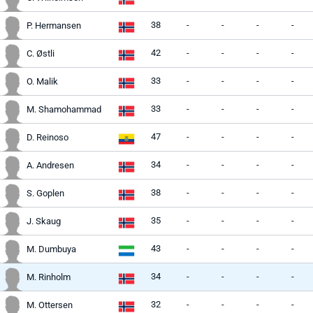
38
-
-
-
-
P. Hermansen
42
-
-
-
-
C. Østli
33
-
-
-
-
O. Malik
33
-
-
-
-
M. Shamohammad
47
-
-
-
-
D. Reinoso
34
-
-
-
-
A. Andresen
38
-
-
-
-
S. Goplen
35
-
-
-
-
J. Skaug
43
-
-
-
-
M. Dumbuya
34
-
-
-
-
M. Rinholm
32
-
-
-
-
M. Ottersen