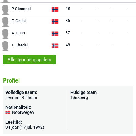
48
-
-
-
-
P. Stensrud
36
-
-
-
-
E. Gashi
37
-
-
-
-
A. Duus
48
-
-
-
-
T. Eftedal
Alle Tønsberg spelers
Profiel
Volledige naam:
Huidige team:
Herman Rinholm
Tønsberg
Nationaliteit:
Noorwegen
Leeftijd:
34 jaar (17 jul. 1992)