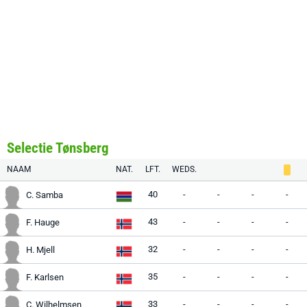
Selectie Tønsberg
NAAM
NAT.
LFT.
WEDS.
40
-
-
-
-
C. Samba
43
-
-
-
-
F. Hauge
32
-
-
-
-
H. Mjell
35
-
-
-
-
F. Karlsen
33
-
-
-
-
C. Wilhelmsen