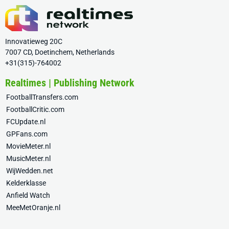
Innovatieweg 20C
7007 CD, Doetinchem, Netherlands
+31(315)-764002
Realtimes | Publishing Network
FootballTransfers.com
FootballCritic.com
FCUpdate.nl
GPFans.com
MovieMeter.nl
MusicMeter.nl
WijWedden.net
Kelderklasse
Anfield Watch
MeeMetOranje.nl