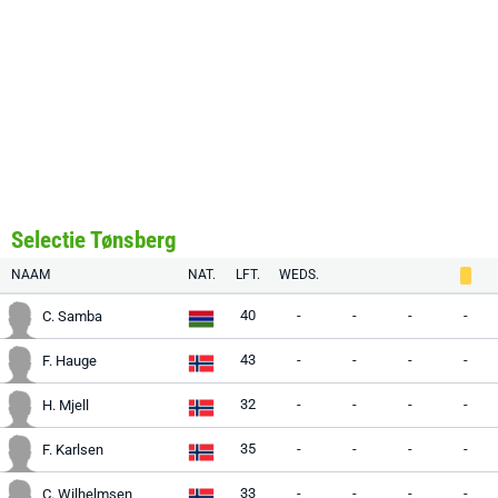
Selectie Tønsberg
NAAM
NAT.
LFT.
WEDS.
40
-
-
-
-
C. Samba
43
-
-
-
-
F. Hauge
32
-
-
-
-
H. Mjell
35
-
-
-
-
F. Karlsen
33
-
-
-
-
C. Wilhelmsen