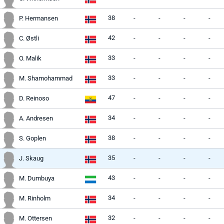
38
-
-
-
-
P. Hermansen
42
-
-
-
-
C. Østli
33
-
-
-
-
O. Malik
33
-
-
-
-
M. Shamohammad
47
-
-
-
-
D. Reinoso
34
-
-
-
-
A. Andresen
38
-
-
-
-
S. Goplen
35
-
-
-
-
J. Skaug
43
-
-
-
-
M. Dumbuya
34
-
-
-
-
M. Rinholm
32
-
-
-
-
M. Ottersen