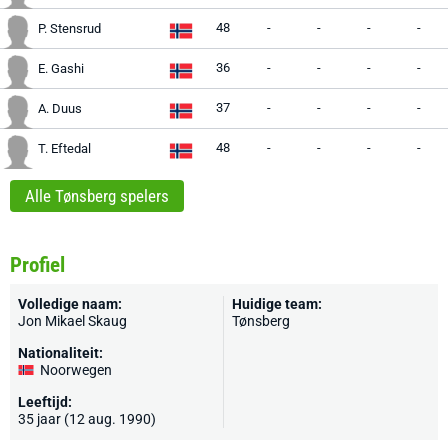
48
-
-
-
-
P. Stensrud
36
-
-
-
-
E. Gashi
37
-
-
-
-
A. Duus
48
-
-
-
-
T. Eftedal
Alle Tønsberg spelers
Profiel
Volledige naam:
Huidige team:
Jon Mikael Skaug
Tønsberg
Nationaliteit:
Noorwegen
Leeftijd:
35 jaar (12 aug. 1990)