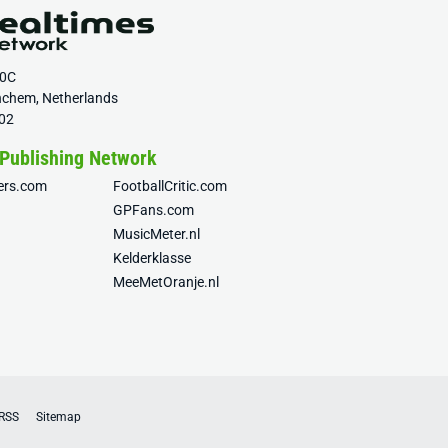
20C
nchem, Netherlands
02
 Publishing Network
fers.com
FootballCritic.com
GPFans.com
MusicMeter.nl
Kelderklasse
MeeMetOranje.nl
RSS
Sitemap