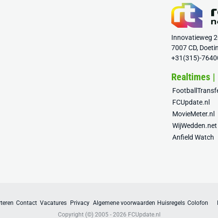
Innovatieweg 
7007 CD, Doeti
+31(315)-7640
Realtimes |
FootballTrans
FCUpdate.nl
MovieMeter.nl
WijWedden.net
Anfield Watch
teren
Contact
Vacatures
Privacy
Algemene voorwaarden
Huisregels
Colofon
Copyright (©) 2005 - 2026
FCUpdate.nl