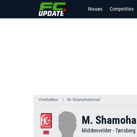
Nieuws
Competities
Voetballers
M. Shamohammad
M. Shamoh
Middenvelder
-
Tønsberg