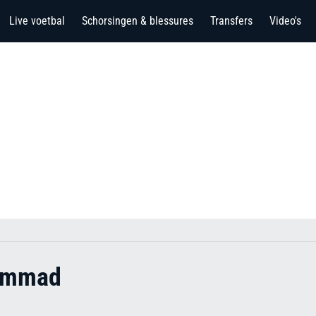
Live voetbal
Schorsingen & blessures
Transfers
Video's
ammad