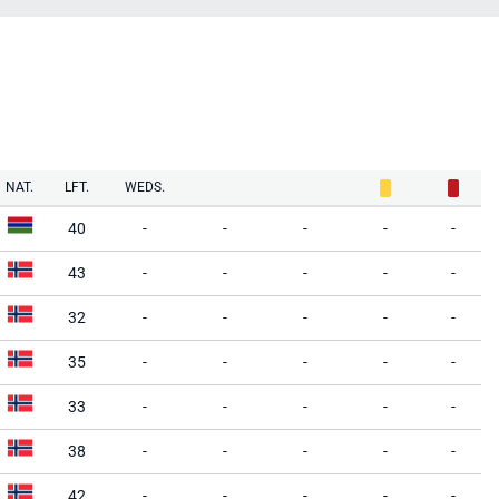
NAT.
LFT.
WEDS.
40
-
-
-
-
-
43
-
-
-
-
-
32
-
-
-
-
-
35
-
-
-
-
-
33
-
-
-
-
-
38
-
-
-
-
-
42
-
-
-
-
-