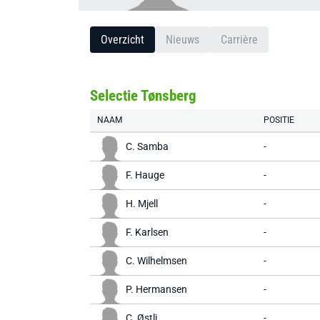
Overzicht
Nieuws
Carrière
Selectie Tønsberg
NAAM
POSITIE
C. Samba
-
F. Hauge
-
H. Mjell
-
F. Karlsen
-
C. Wilhelmsen
-
P. Hermansen
-
C. Østli
-