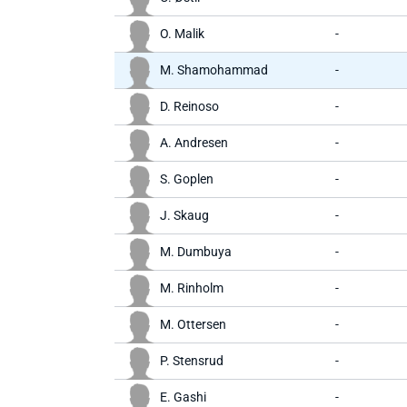
O. Malik
-
M. Shamohammad
-
D. Reinoso
-
A. Andresen
-
S. Goplen
-
J. Skaug
-
M. Dumbuya
-
M. Rinholm
-
M. Ottersen
-
P. Stensrud
-
E. Gashi
-