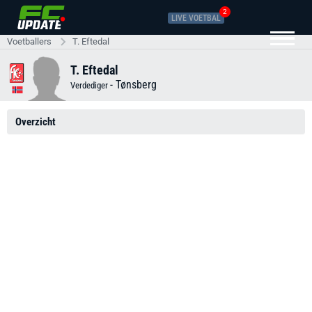
2
LIVE VOETBAL
Voetballers
T. Eftedal
T. Eftedal
-
Tønsberg
Verdediger
Overzicht