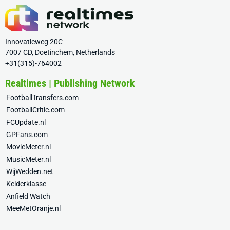
Innovatieweg 20C
7007 CD, Doetinchem, Netherlands
+31(315)-764002
Realtimes | Publishing Network
FootballTransfers.com
FootballCritic.com
FCUpdate.nl
GPFans.com
MovieMeter.nl
MusicMeter.nl
WijWedden.net
Kelderklasse
Anfield Watch
MeeMetOranje.nl