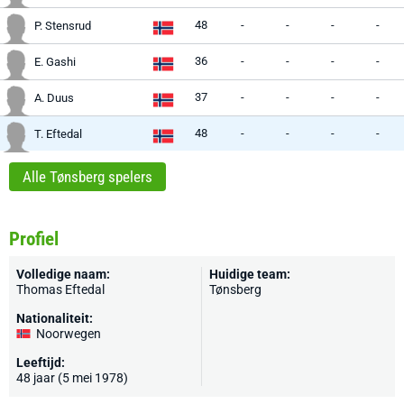
48
-
-
-
-
P. Stensrud
36
-
-
-
-
E. Gashi
37
-
-
-
-
A. Duus
48
-
-
-
-
T. Eftedal
Alle Tønsberg spelers
Profiel
Volledige naam:
Huidige team:
Thomas Eftedal
Tønsberg
Nationaliteit:
Noorwegen
Leeftijd:
48 jaar (5 mei 1978)