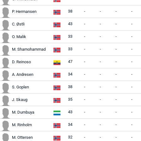
38
-
-
-
-
P. Hermansen
43
-
-
-
-
C. Østli
33
-
-
-
-
O. Malik
33
-
-
-
-
M. Shamohammad
47
-
-
-
-
D. Reinoso
34
-
-
-
-
A. Andresen
38
-
-
-
-
S. Goplen
35
-
-
-
-
J. Skaug
43
-
-
-
-
M. Dumbuya
34
-
-
-
-
M. Rinholm
32
-
-
-
-
M. Ottersen