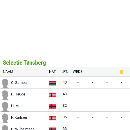
Selectie Tønsberg
NAAM
NAT.
LFT.
WEDS.
40
-
-
-
-
C. Samba
43
-
-
-
-
F. Hauge
32
-
-
-
-
H. Mjell
35
-
-
-
-
F. Karlsen
33
-
-
-
-
C. Wilhelmsen