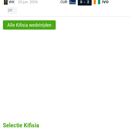
WK
25 jun. 2026
CUR
0
-
2
IVO
29'
Alle Kifisia wedstrijden
Selectie Kifisia