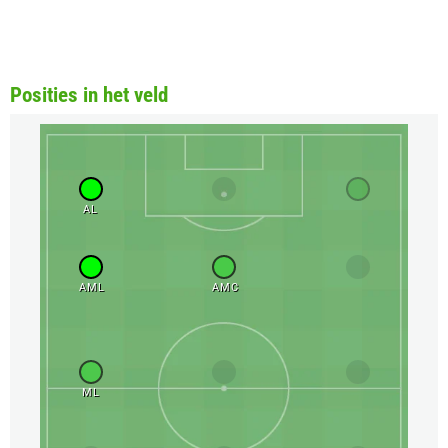
Posities in het veld
AL
AML
AMC
ML