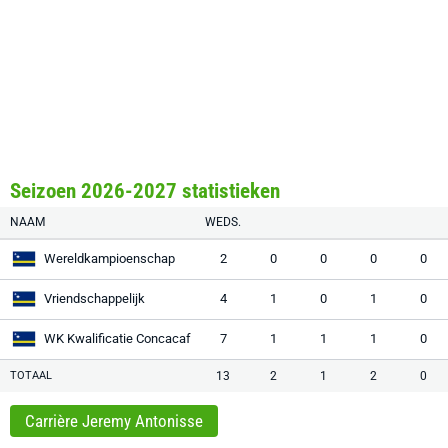
Seizoen 2026-2027 statistieken
NAAM
WEDS.
Wereldkampioenschap
2
0
0
0
0
Vriendschappelijk
4
1
0
1
0
WK Kwalificatie Concacaf
7
1
1
1
0
TOTAAL
13
2
1
2
0
Carrière Jeremy Antonisse