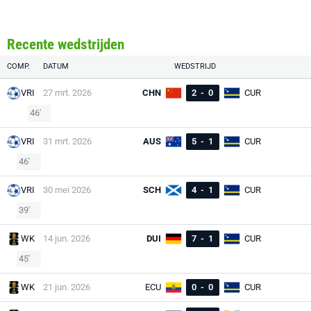
Recente wedstrijden
COMP.
DATUM
WEDSTRIJD
VRI
27 mrt. 2026
CHN
2
-
0
CUR
46'
VRI
31 mrt. 2026
AUS
5
-
1
CUR
46'
VRI
30 mei 2026
SCH
4
-
1
CUR
39'
WK
14 jun. 2026
DUI
7
-
1
CUR
45'
WK
21 jun. 2026
ECU
0
-
0
CUR