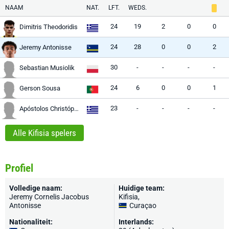
NAAM
NAT.
LFT.
WEDS.
24
19
2
0
0
Dimitris Theodoridis
24
28
0
0
2
Jeremy Antonisse
30
-
-
-
-
Sebastian Musiolik
24
6
0
0
1
Gerson Sousa
23
-
-
-
-
Apóstolos Christópoulos
Alle Kifisia spelers
Profiel
Volledige naam:
Huidige team:
Jeremy Cornelis Jacobus
Kifisia
,
Antonisse
Curaçao
Nationaliteit:
Interlands: