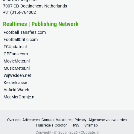
7007 CD, Doetinchem, Netherlands
+31(315)-764002
Realtimes | Publishing Network
FootballTransfers.com
FootballCritic.com
FCUpdate.nl
GPFans.com
MovieMeter.nl
MusicMeter.nl
WijWedden.net
Kelderklasse
Anfield Watch
MeeMetOranje.nl
Over ons
Adverteren
Contact
Vacatures
Privacy
Algemene voorwaarden
Huisregels
Colofon
RSS
Sitemap
Copyright (©) 2005 - 2026
FCUpdate.nl