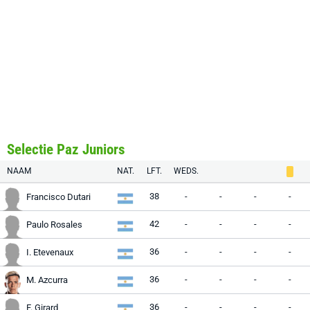
Selectie Paz Juniors
NAAM
NAT.
LFT.
WEDS.
38
-
-
-
-
Francisco Dutari
42
-
-
-
-
Paulo Rosales
36
-
-
-
-
I. Etevenaux
36
-
-
-
-
M. Azcurra
36
-
-
-
-
F. Girard