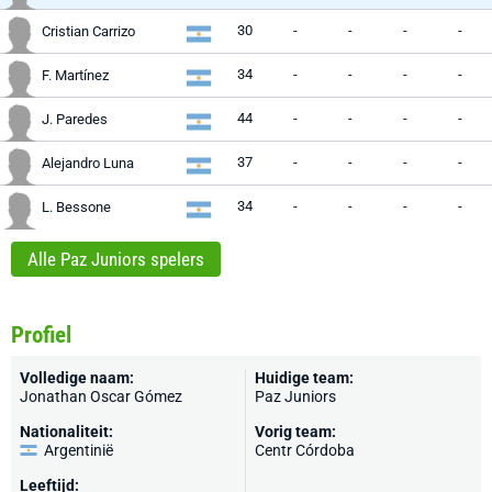
30
-
-
-
-
Cristian Carrizo
34
-
-
-
-
F. Martínez
44
-
-
-
-
J. Paredes
37
-
-
-
-
Alejandro Luna
34
-
-
-
-
L. Bessone
Alle Paz Juniors spelers
Profiel
Volledige naam:
Huidige team:
Jonathan Oscar Gómez
Paz Juniors
Nationaliteit:
Vorig team:
Argentinië
Centr Córdoba
Leeftijd: