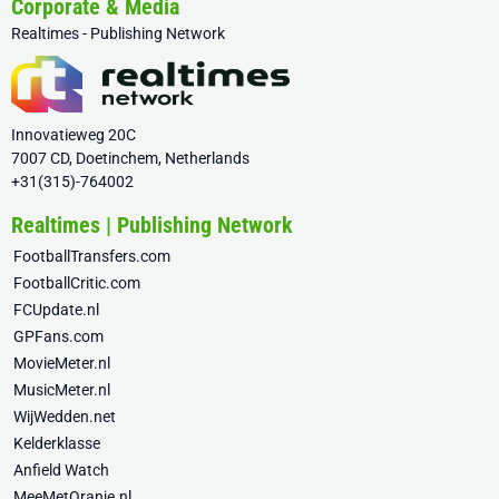
Corporate & Media
Realtimes - Publishing Network
Innovatieweg 20C
7007 CD, Doetinchem, Netherlands
+31(315)-764002
Realtimes | Publishing Network
FootballTransfers.com
FootballCritic.com
FCUpdate.nl
GPFans.com
MovieMeter.nl
MusicMeter.nl
WijWedden.net
Kelderklasse
Anfield Watch
MeeMetOranje.nl