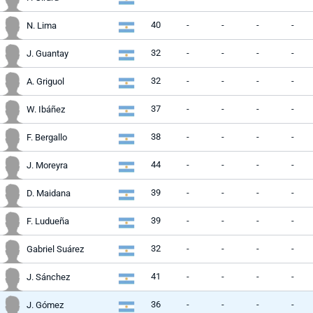
40
-
-
-
-
N. Lima
32
-
-
-
-
J. Guantay
32
-
-
-
-
A. Griguol
37
-
-
-
-
W. Ibáñez
38
-
-
-
-
F. Bergallo
44
-
-
-
-
J. Moreyra
39
-
-
-
-
D. Maidana
39
-
-
-
-
F. Ludueña
32
-
-
-
-
Gabriel Suárez
41
-
-
-
-
J. Sánchez
36
-
-
-
-
J. Gómez