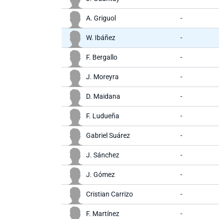
A. Griguol
-
W. Ibáñez
-
F. Bergallo
-
J. Moreyra
-
D. Maidana
-
F. Ludueña
-
Gabriel Suárez
-
J. Sánchez
-
J. Gómez
-
Cristian Carrizo
-
F. Martínez
-