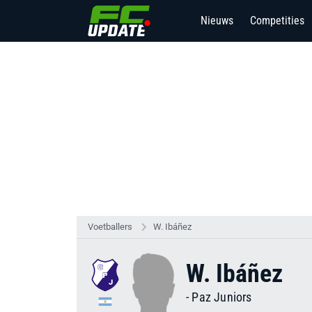
Nieuws
Competities
Voetballers
W. Ibáñez
W. Ibáñez
-
Paz Juniors