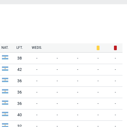
NAT.
LFT.
WEDS.
38
-
-
-
-
-
42
-
-
-
-
-
36
-
-
-
-
-
36
-
-
-
-
-
36
-
-
-
-
-
40
-
-
-
-
-
32
-
-
-
-
-