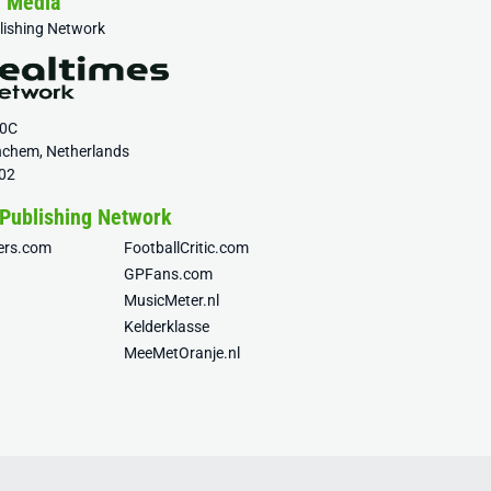
& Media
blishing Network
20C
nchem, Netherlands
02
 Publishing Network
fers.com
FootballCritic.com
GPFans.com
MusicMeter.nl
Kelderklasse
MeeMetOranje.nl