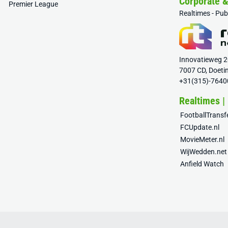
Corporate 
Premier League
Realtimes - Pu
Innovatieweg 
7007 CD, Doeti
+31(315)-7640
Realtimes |
FootballTrans
FCUpdate.nl
MovieMeter.nl
WijWedden.net
Anfield Watch