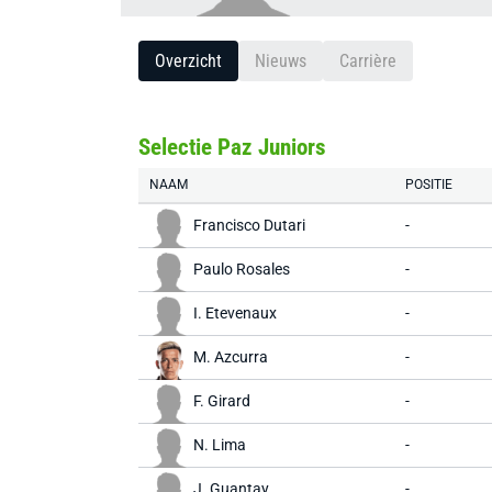
Overzicht
Nieuws
Carrière
Selectie Paz Juniors
NAAM
POSITIE
Francisco Dutari
-
Paulo Rosales
-
I. Etevenaux
-
M. Azcurra
-
F. Girard
-
N. Lima
-
J. Guantay
-