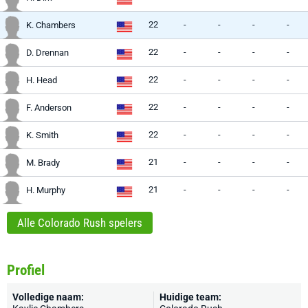
22
-
-
-
-
K. Chambers
22
-
-
-
-
D. Drennan
22
-
-
-
-
H. Head
22
-
-
-
-
F. Anderson
22
-
-
-
-
K. Smith
21
-
-
-
-
M. Brady
21
-
-
-
-
H. Murphy
Alle Colorado Rush spelers
Profiel
Volledige naam:
Huidige team: