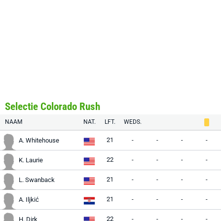
Selectie Colorado Rush
NAAM
NAT.
LFT.
WEDS.
21
-
-
-
-
A. Whitehouse
22
-
-
-
-
K. Laurie
21
-
-
-
-
L. Swanback
21
-
-
-
-
A. Iljkić
22
-
-
-
-
H. Dirk