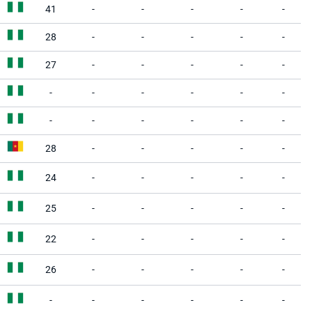
41
-
-
-
-
-
28
-
-
-
-
-
27
-
-
-
-
-
-
-
-
-
-
-
-
-
-
-
-
-
28
-
-
-
-
-
24
-
-
-
-
-
25
-
-
-
-
-
22
-
-
-
-
-
26
-
-
-
-
-
-
-
-
-
-
-