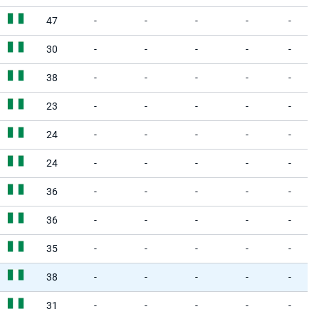
47
-
-
-
-
-
30
-
-
-
-
-
38
-
-
-
-
-
23
-
-
-
-
-
24
-
-
-
-
-
24
-
-
-
-
-
36
-
-
-
-
-
36
-
-
-
-
-
35
-
-
-
-
-
38
-
-
-
-
-
31
-
-
-
-
-