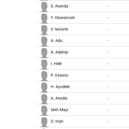
S. Atanda
-
Y. Oluwatosin
-
V. Iwuorie
-
A. Ado
-
A. Adeniyi
-
I. Hélé
-
P. Osasco
-
H. Ayodele
-
A. Anioke
-
Seth Mayi
-
O. Inah
-