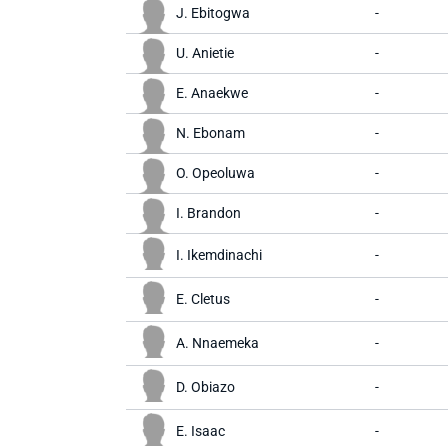
J. Ebitogwa
-
U. Anietie
-
E. Anaekwe
-
N. Ebonam
-
O. Opeoluwa
-
I. Brandon
-
I. Ikemdinachi
-
E. Cletus
-
A. Nnaemeka
-
D. Obiazo
-
E. Isaac
-