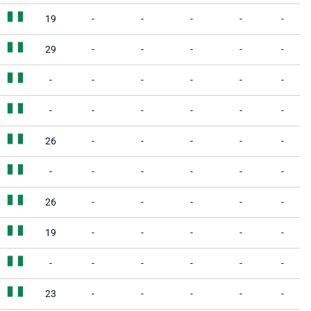
19
-
-
-
-
-
29
-
-
-
-
-
-
-
-
-
-
-
-
-
-
-
-
-
26
-
-
-
-
-
-
-
-
-
-
-
26
-
-
-
-
-
19
-
-
-
-
-
-
-
-
-
-
-
23
-
-
-
-
-