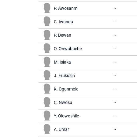
P. Awosanmi
-
C. Iwundu
-
P. Dewan
-
O. Onwubuche
-
M. Isiaka
-
J. Erukusin
-
K. Ogunmola
-
C. Nwosu
-
Y. Olowoshile
-
A. Umar
-