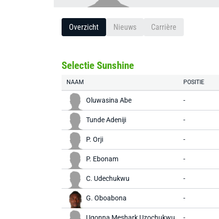
Overzicht
Nieuws
Carrière
Selectie Sunshine
NAAM
POSITIE
Oluwasina Abe
-
Tunde Adeniji
-
P. Orji
-
P. Ebonam
-
C. Udechukwu
-
G. Oboabona
-
Ugonna Meshark Uzochukwu
-