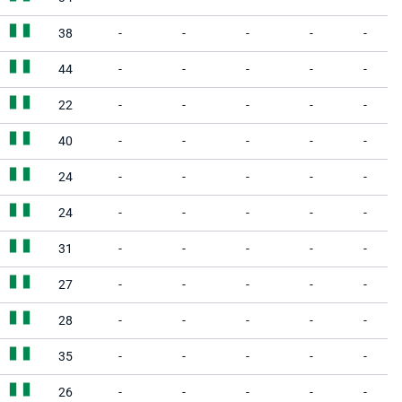
38
-
-
-
-
-
44
-
-
-
-
-
22
-
-
-
-
-
40
-
-
-
-
-
24
-
-
-
-
-
24
-
-
-
-
-
31
-
-
-
-
-
27
-
-
-
-
-
28
-
-
-
-
-
35
-
-
-
-
-
26
-
-
-
-
-