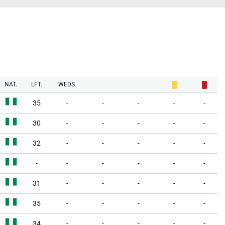
NAT.
LFT.
WEDS.
35
-
-
-
-
-
30
-
-
-
-
-
32
-
-
-
-
-
-
-
-
-
-
-
31
-
-
-
-
-
35
-
-
-
-
-
34
-
-
-
-
-