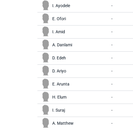
I. Ayodele
-
E. Ofori
-
I. Amid
-
A. Danlami
-
D. Edeh
-
D. Ariyo
-
E. Arunta
-
H. Elum
-
I. Suraj
-
A. Matthew
-