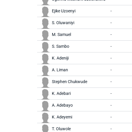
Ejike Uzoenyi
-
S. Oluwaniyi
-
M. Samuel
-
S. Sambo
-
K. Adeniji
-
A. Liman
-
Stephen Chukwude
-
K. Adebari
-
A. Adebayo
-
K. Adeyemi
-
T. Oluwole
-