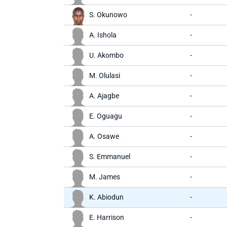
S. Okunowo
-
A. Ishola
-
U. Akombo
-
M. Olulasi
-
A. Ajagbe
-
E. Oguagu
-
A. Osawe
-
S. Emmanuel
-
M. James
-
K. Abiodun
-
E. Harrison
-