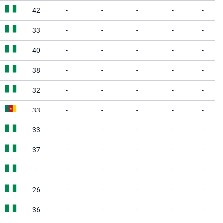
42
-
-
-
-
-
33
-
-
-
-
-
40
-
-
-
-
-
38
-
-
-
-
-
32
-
-
-
-
-
33
-
-
-
-
-
33
-
-
-
-
-
37
-
-
-
-
-
-
-
-
-
-
-
26
-
-
-
-
-
36
-
-
-
-
-