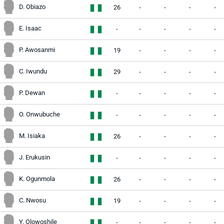
D. Obiazo
26
-
-
-
-
E. Isaac
-
-
-
-
-
P. Awosanmi
19
-
-
-
-
C. Iwundu
29
-
-
-
-
P. Dewan
-
-
-
-
-
O. Onwubuche
-
-
-
-
-
M. Isiaka
26
-
-
-
-
J. Erukusin
-
-
-
-
-
K. Ogunmola
26
-
-
-
-
C. Nwosu
19
-
-
-
-
Y. Olowoshile
-
-
-
-
-