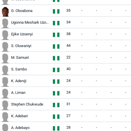
35
-
-
-
-
G. Oboabona
34
-
-
-
-
Ugonna Meshark Uzochukwu
38
-
-
-
-
Ejike Uzoenyi
44
-
-
-
-
S. Oluwaniyi
22
-
-
-
-
M. Samuel
40
-
-
-
-
S. Sambo
24
-
-
-
-
K. Adeniji
24
-
-
-
-
A. Liman
31
-
-
-
-
Stephen Chukwude
27
-
-
-
-
K. Adebari
28
-
-
-
-
A. Adebayo