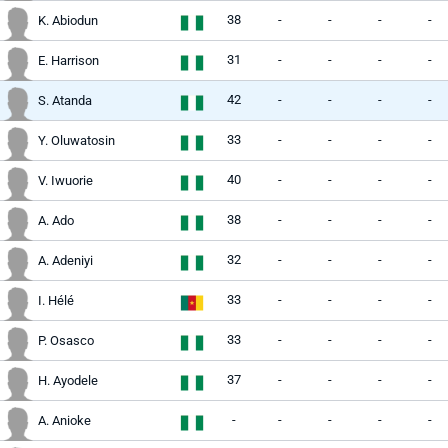
38
-
-
-
-
K. Abiodun
31
-
-
-
-
E. Harrison
42
-
-
-
-
S. Atanda
33
-
-
-
-
Y. Oluwatosin
40
-
-
-
-
V. Iwuorie
38
-
-
-
-
A. Ado
32
-
-
-
-
A. Adeniyi
33
-
-
-
-
I. Hélé
33
-
-
-
-
P. Osasco
37
-
-
-
-
H. Ayodele
-
-
-
-
-
A. Anioke