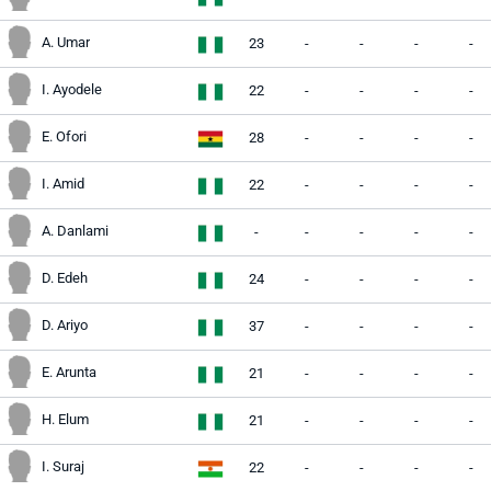
A. Umar
23
-
-
-
-
I. Ayodele
22
-
-
-
-
E. Ofori
28
-
-
-
-
I. Amid
22
-
-
-
-
A. Danlami
-
-
-
-
-
D. Edeh
24
-
-
-
-
D. Ariyo
37
-
-
-
-
E. Arunta
21
-
-
-
-
H. Elum
21
-
-
-
-
I. Suraj
22
-
-
-
-