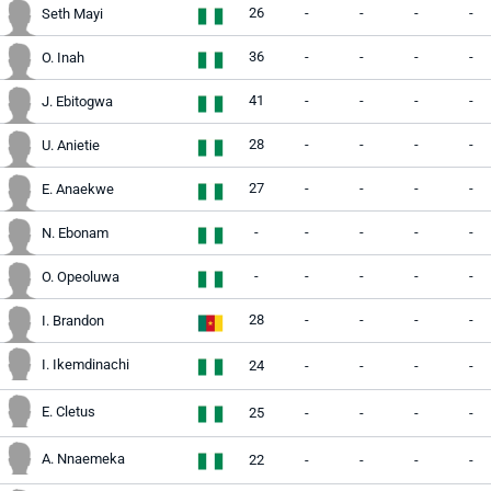
26
-
-
-
-
Seth Mayi
36
-
-
-
-
O. Inah
41
-
-
-
-
J. Ebitogwa
28
-
-
-
-
U. Anietie
27
-
-
-
-
E. Anaekwe
-
-
-
-
-
N. Ebonam
-
-
-
-
-
O. Opeoluwa
28
-
-
-
-
I. Brandon
I. Ikemdinachi
24
-
-
-
-
E. Cletus
25
-
-
-
-
A. Nnaemeka
22
-
-
-
-