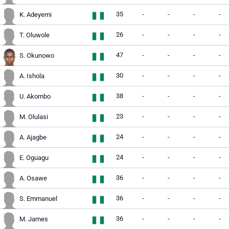
35
-
-
-
-
K. Adeyemi
26
-
-
-
-
T. Oluwole
47
-
-
-
-
S. Okunowo
30
-
-
-
-
A. Ishola
38
-
-
-
-
U. Akombo
23
-
-
-
-
M. Olulasi
24
-
-
-
-
A. Ajagbe
24
-
-
-
-
E. Oguagu
36
-
-
-
-
A. Osawe
36
-
-
-
-
S. Emmanuel
36
-
-
-
-
M. James