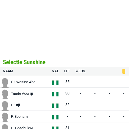
Selectie Sunshine
NAAM
NAT.
LFT.
WEDS.
35
-
-
-
-
Oluwasina Abe
30
-
-
-
-
Tunde Adeniji
32
-
-
-
-
P. Orji
-
-
-
-
-
P. Ebonam
31
-
-
-
-
C. Udechukwu