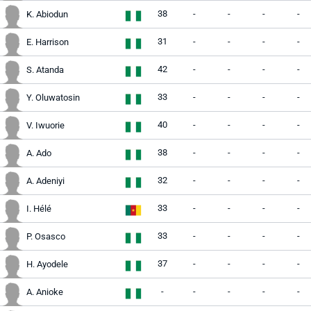
38
-
-
-
-
K. Abiodun
31
-
-
-
-
E. Harrison
42
-
-
-
-
S. Atanda
33
-
-
-
-
Y. Oluwatosin
40
-
-
-
-
V. Iwuorie
38
-
-
-
-
A. Ado
32
-
-
-
-
A. Adeniyi
33
-
-
-
-
I. Hélé
33
-
-
-
-
P. Osasco
37
-
-
-
-
H. Ayodele
-
-
-
-
-
A. Anioke