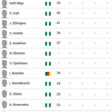
26
-
-
-
-
Seth Mayi
36
-
-
-
-
O. Inah
41
-
-
-
-
J. Ebitogwa
28
-
-
-
-
U. Anietie
27
-
-
-
-
E. Anaekwe
-
-
-
-
-
N. Ebonam
-
-
-
-
-
O. Opeoluwa
28
-
-
-
-
I. Brandon
I. Ikemdinachi
24
-
-
-
-
E. Cletus
25
-
-
-
-
A. Nnaemeka
22
-
-
-
-