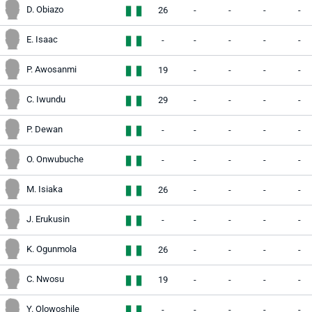
D. Obiazo
26
-
-
-
-
E. Isaac
-
-
-
-
-
P. Awosanmi
19
-
-
-
-
C. Iwundu
29
-
-
-
-
P. Dewan
-
-
-
-
-
O. Onwubuche
-
-
-
-
-
M. Isiaka
26
-
-
-
-
J. Erukusin
-
-
-
-
-
K. Ogunmola
26
-
-
-
-
C. Nwosu
19
-
-
-
-
Y. Olowoshile
-
-
-
-
-