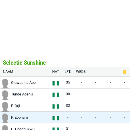
Selectie Sunshine
NAAM
NAT.
LFT.
WEDS.
35
-
-
-
-
Oluwasina Abe
30
-
-
-
-
Tunde Adeniji
32
-
-
-
-
P. Orji
-
-
-
-
-
P. Ebonam
31
-
-
-
-
C. Udechukwu