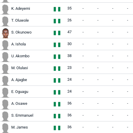
35
-
-
-
-
K. Adeyemi
26
-
-
-
-
T. Oluwole
47
-
-
-
-
S. Okunowo
30
-
-
-
-
A. Ishola
38
-
-
-
-
U. Akombo
23
-
-
-
-
M. Olulasi
24
-
-
-
-
A. Ajagbe
24
-
-
-
-
E. Oguagu
36
-
-
-
-
A. Osawe
36
-
-
-
-
S. Emmanuel
36
-
-
-
-
M. James