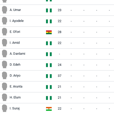
A. Umar
23
-
-
-
-
I. Ayodele
22
-
-
-
-
E. Ofori
28
-
-
-
-
I. Amid
22
-
-
-
-
A. Danlami
-
-
-
-
-
D. Edeh
24
-
-
-
-
D. Ariyo
37
-
-
-
-
E. Arunta
21
-
-
-
-
H. Elum
21
-
-
-
-
I. Suraj
22
-
-
-
-