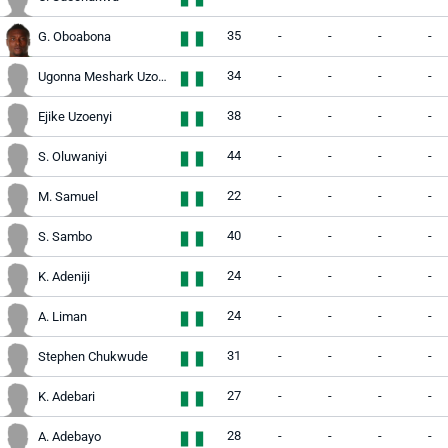
35
-
-
-
-
G. Oboabona
34
-
-
-
-
Ugonna Meshark Uzochukwu
38
-
-
-
-
Ejike Uzoenyi
44
-
-
-
-
S. Oluwaniyi
22
-
-
-
-
M. Samuel
40
-
-
-
-
S. Sambo
24
-
-
-
-
K. Adeniji
24
-
-
-
-
A. Liman
31
-
-
-
-
Stephen Chukwude
27
-
-
-
-
K. Adebari
28
-
-
-
-
A. Adebayo