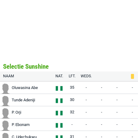
Selectie Sunshine
NAAM
NAT.
LFT.
WEDS.
35
-
-
-
-
Oluwasina Abe
30
-
-
-
-
Tunde Adeniji
32
-
-
-
-
P. Orji
-
-
-
-
-
P. Ebonam
31
-
-
-
-
C. Udechukwu