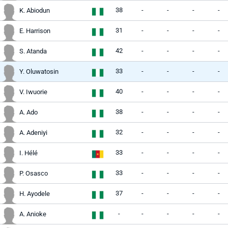
38
-
-
-
-
K. Abiodun
31
-
-
-
-
E. Harrison
42
-
-
-
-
S. Atanda
33
-
-
-
-
Y. Oluwatosin
40
-
-
-
-
V. Iwuorie
38
-
-
-
-
A. Ado
32
-
-
-
-
A. Adeniyi
33
-
-
-
-
I. Hélé
33
-
-
-
-
P. Osasco
37
-
-
-
-
H. Ayodele
-
-
-
-
-
A. Anioke