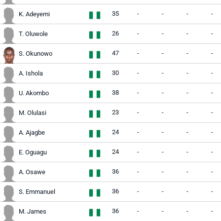
35
-
-
-
-
K. Adeyemi
26
-
-
-
-
T. Oluwole
47
-
-
-
-
S. Okunowo
30
-
-
-
-
A. Ishola
38
-
-
-
-
U. Akombo
23
-
-
-
-
M. Olulasi
24
-
-
-
-
A. Ajagbe
24
-
-
-
-
E. Oguagu
36
-
-
-
-
A. Osawe
36
-
-
-
-
S. Emmanuel
36
-
-
-
-
M. James