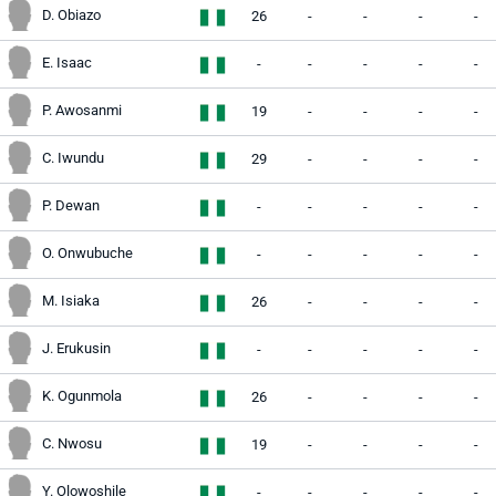
D. Obiazo
26
-
-
-
-
E. Isaac
-
-
-
-
-
P. Awosanmi
19
-
-
-
-
C. Iwundu
29
-
-
-
-
P. Dewan
-
-
-
-
-
O. Onwubuche
-
-
-
-
-
M. Isiaka
26
-
-
-
-
J. Erukusin
-
-
-
-
-
K. Ogunmola
26
-
-
-
-
C. Nwosu
19
-
-
-
-
Y. Olowoshile
-
-
-
-
-