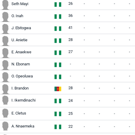
26
-
-
-
-
Seth Mayi
36
-
-
-
-
O. Inah
41
-
-
-
-
J. Ebitogwa
28
-
-
-
-
U. Anietie
27
-
-
-
-
E. Anaekwe
-
-
-
-
-
N. Ebonam
-
-
-
-
-
O. Opeoluwa
28
-
-
-
-
I. Brandon
I. Ikemdinachi
24
-
-
-
-
E. Cletus
25
-
-
-
-
A. Nnaemeka
22
-
-
-
-