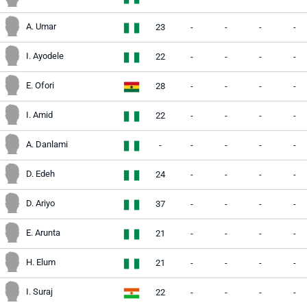
A. Umar
23
-
-
-
-
I. Ayodele
22
-
-
-
-
E. Ofori
28
-
-
-
-
I. Amid
22
-
-
-
-
A. Danlami
-
-
-
-
-
D. Edeh
24
-
-
-
-
D. Ariyo
37
-
-
-
-
E. Arunta
21
-
-
-
-
H. Elum
21
-
-
-
-
I. Suraj
22
-
-
-
-