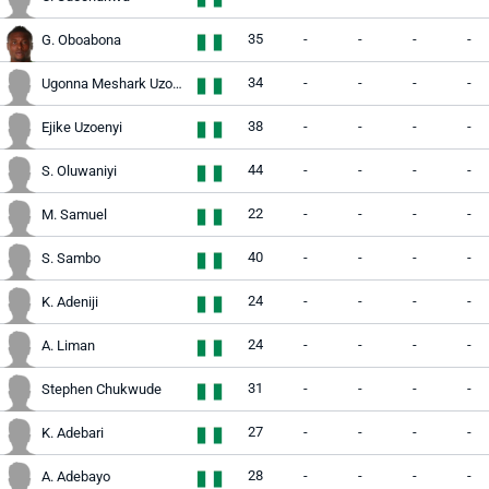
35
-
-
-
-
G. Oboabona
34
-
-
-
-
Ugonna Meshark Uzochukwu
38
-
-
-
-
Ejike Uzoenyi
44
-
-
-
-
S. Oluwaniyi
22
-
-
-
-
M. Samuel
40
-
-
-
-
S. Sambo
24
-
-
-
-
K. Adeniji
24
-
-
-
-
A. Liman
31
-
-
-
-
Stephen Chukwude
27
-
-
-
-
K. Adebari
28
-
-
-
-
A. Adebayo