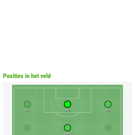
Posities in het veld
AL
AC
AR
AMC