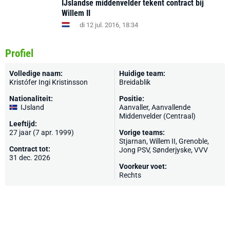
IJslandse middenvelder tekent contract bij
Willem II
di 12 jul. 2016, 18:34
Profiel
Volledige naam:
Huidige team:
Kristófer Ingi Kristinsson
Breidablik
Nationaliteit:
Positie:
IJsland
Aanvaller, Aanvallende
Middenvelder (Centraal)
Leeftijd:
27 jaar (7 apr. 1999)
Vorige teams:
Stjarnan
,
Willem II
,
Grenoble
,
Contract tot:
Jong PSV
, Sønderjyske,
VVV
31 dec. 2026
Voorkeur voet:
Rechts