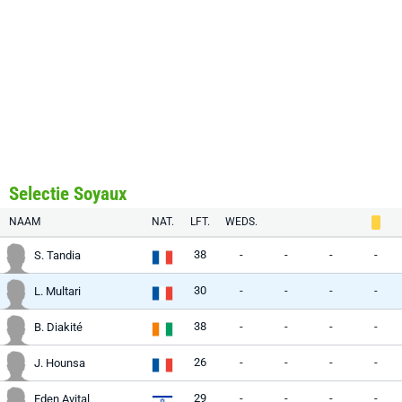
Selectie Soyaux
NAAM
NAT.
LFT.
WEDS.
38
-
-
-
-
S. Tandia
30
-
-
-
-
L. Multari
38
-
-
-
-
B. Diakité
26
-
-
-
-
J. Hounsa
29
-
-
-
-
Eden Avital