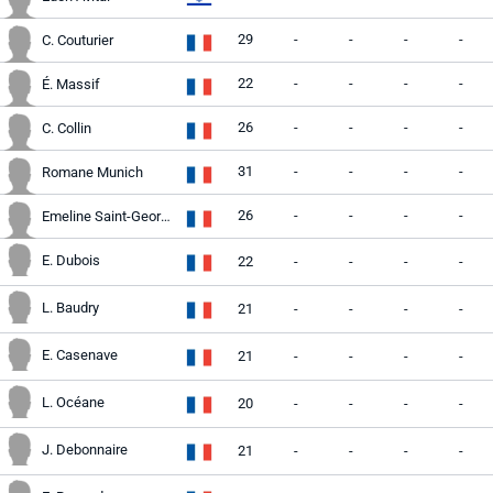
29
-
-
-
-
C. Couturier
22
-
-
-
-
É. Massif
26
-
-
-
-
C. Collin
31
-
-
-
-
Romane Munich
26
-
-
-
-
Emeline Saint-Georges
E. Dubois
22
-
-
-
-
L. Baudry
21
-
-
-
-
E. Casenave
21
-
-
-
-
L. Océane
20
-
-
-
-
J. Debonnaire
21
-
-
-
-