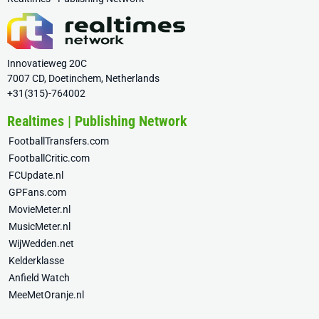
Innovatieweg 20C
7007 CD, Doetinchem, Netherlands
+31(315)-764002
Realtimes | Publishing Network
FootballTransfers.com
FootballCritic.com
FCUpdate.nl
GPFans.com
MovieMeter.nl
MusicMeter.nl
WijWedden.net
Kelderklasse
Anfield Watch
MeeMetOranje.nl