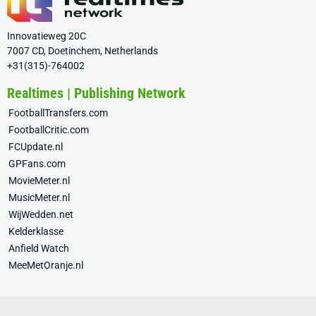
Innovatieweg 20C
7007 CD, Doetinchem, Netherlands
+31(315)-764002
Realtimes | Publishing Network
FootballTransfers.com
FootballCritic.com
FCUpdate.nl
GPFans.com
MovieMeter.nl
MusicMeter.nl
WijWedden.net
Kelderklasse
Anfield Watch
MeeMetOranje.nl