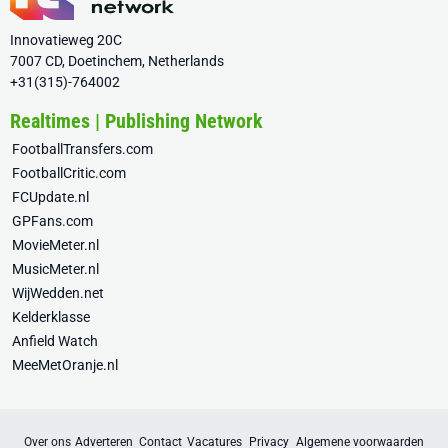
Innovatieweg 20C
7007 CD, Doetinchem, Netherlands
+31(315)-764002
Realtimes | Publishing Network
FootballTransfers.com
FootballCritic.com
FCUpdate.nl
GPFans.com
MovieMeter.nl
MusicMeter.nl
WijWedden.net
Kelderklasse
Anfield Watch
MeeMetOranje.nl
Over ons
Adverteren
Contact
Vacatures
Privacy
Algemene voorwaarden