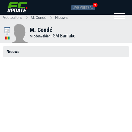
9
LIVE VOETBAL
Voetballers
M. Condé
Nieuws
M. Condé
-
SM Bamako
Middenvelder
Nieuws