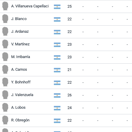
A. Villanueva Capellaci
25
-
-
-
-
J. Blanco
22
-
-
-
-
J. Ardanaz
22
-
-
-
-
V. Martínez
23
-
-
-
-
M. Irribarría
23
-
-
-
-
A. Camos
21
-
-
-
-
Y. Bohnhoff
22
-
-
-
-
J. Valenzuela
26
-
-
-
-
A. Lobos
24
-
-
-
-
R. Obregón
22
-
-
-
-