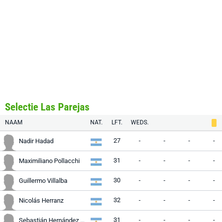
Selectie Las Parejas
NAAM
NAT.
LFT.
WEDS.
27
-
-
-
-
Nadir Hadad
31
-
-
-
-
Maximiliano Pollacchi
30
-
-
-
-
Guillermo Villalba
32
-
-
-
-
Nicolás Herranz
31
-
-
-
-
Sebastián Hernández Le Pors