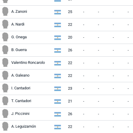
A. Zanoni
25
-
-
-
-
A. Nardi
22
-
-
-
-
G. Onega
20
-
-
-
-
B. Guerra
26
-
-
-
-
Valentino Roncarolo
22
-
-
-
-
A. Galeano
22
-
-
-
-
I. Cantadori
23
-
-
-
-
T. Cantadori
21
-
-
-
-
J. Piccinini
26
-
-
-
-
A. Leguizamón
22
-
-
-
-