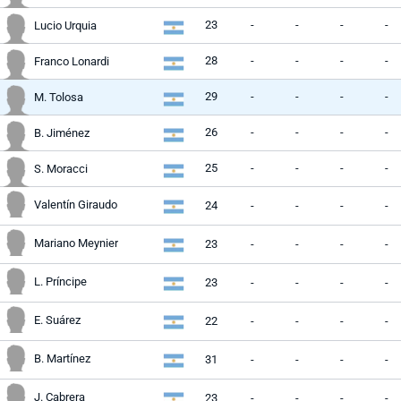
23
-
-
-
-
Lucio Urquia
28
-
-
-
-
Franco Lonardi
29
-
-
-
-
M. Tolosa
26
-
-
-
-
B. Jiménez
25
-
-
-
-
S. Moracci
Valentín Giraudo
24
-
-
-
-
Mariano Meynier
23
-
-
-
-
L. Príncipe
23
-
-
-
-
E. Suárez
22
-
-
-
-
B. Martínez
31
-
-
-
-
J. Cabrera
23
-
-
-
-