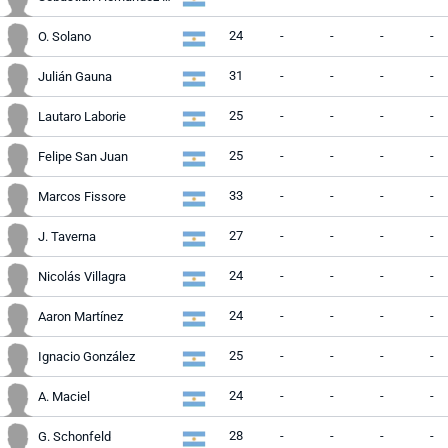
24
-
-
-
-
O. Solano
31
-
-
-
-
Julián Gauna
25
-
-
-
-
Lautaro Laborie
25
-
-
-
-
Felipe San Juan
33
-
-
-
-
Marcos Fissore
27
-
-
-
-
J. Taverna
24
-
-
-
-
Nicolás Villagra
24
-
-
-
-
Aaron Martínez
25
-
-
-
-
Ignacio González
24
-
-
-
-
A. Maciel
28
-
-
-
-
G. Schonfeld