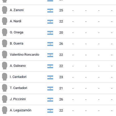
A. Zanoni
25
-
-
-
-
A. Nardi
22
-
-
-
-
G. Onega
20
-
-
-
-
B. Guerra
26
-
-
-
-
Valentino Roncarolo
22
-
-
-
-
A. Galeano
22
-
-
-
-
I. Cantadori
23
-
-
-
-
T. Cantadori
21
-
-
-
-
J. Piccinini
26
-
-
-
-
A. Leguizamón
22
-
-
-
-