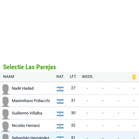
Selectie Las Parejas
NAAM
NAT.
LFT.
WEDS.
27
-
-
-
-
Nadir Hadad
31
-
-
-
-
Maximiliano Pollacchi
30
-
-
-
-
Guillermo Villalba
32
-
-
-
-
Nicolás Herranz
31
-
-
-
-
Sebastián Hernández Le Pors