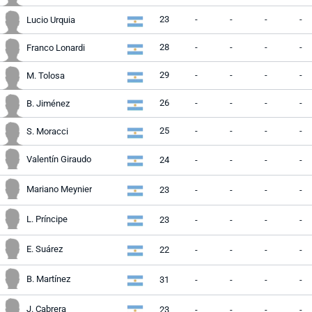
23
-
-
-
-
Lucio Urquia
28
-
-
-
-
Franco Lonardi
29
-
-
-
-
M. Tolosa
26
-
-
-
-
B. Jiménez
25
-
-
-
-
S. Moracci
Valentín Giraudo
24
-
-
-
-
Mariano Meynier
23
-
-
-
-
L. Príncipe
23
-
-
-
-
E. Suárez
22
-
-
-
-
B. Martínez
31
-
-
-
-
J. Cabrera
23
-
-
-
-