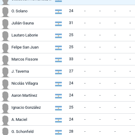
24
-
-
-
-
O. Solano
31
-
-
-
-
Julián Gauna
25
-
-
-
-
Lautaro Laborie
25
-
-
-
-
Felipe San Juan
33
-
-
-
-
Marcos Fissore
27
-
-
-
-
J. Taverna
24
-
-
-
-
Nicolás Villagra
24
-
-
-
-
Aaron Martínez
25
-
-
-
-
Ignacio González
24
-
-
-
-
A. Maciel
28
-
-
-
-
G. Schonfeld