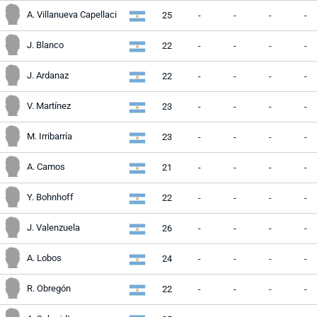
A. Villanueva Capellaci
25
-
-
-
-
J. Blanco
22
-
-
-
-
J. Ardanaz
22
-
-
-
-
V. Martínez
23
-
-
-
-
M. Irribarría
23
-
-
-
-
A. Camos
21
-
-
-
-
Y. Bohnhoff
22
-
-
-
-
J. Valenzuela
26
-
-
-
-
A. Lobos
24
-
-
-
-
R. Obregón
22
-
-
-
-