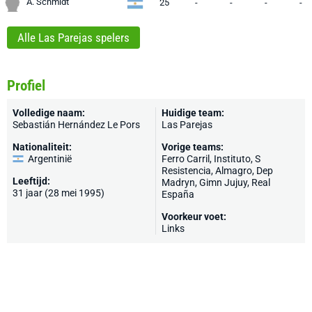
A. Schmidt
25
-
-
-
-
Alle Las Parejas spelers
Profiel
Volledige naam:
Huidige team:
Sebastián Hernández Le Pors
Las Parejas
Nationaliteit:
Vorige teams:
Argentinië
Ferro Carril, Instituto, S
Resistencia, Almagro, Dep
Leeftijd:
Madryn, Gimn Jujuy, Real
31 jaar (28 mei 1995)
España
Voorkeur voet:
Links