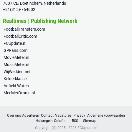
7007 CD, Doetinchem, Netherlands
+31(315)-764002
Realtimes | Publishing Network
FootballTransfers.com
FootballCritic.com
FCUpdate.nl
GPFans.com
MovieMeter.nl
MusicMeter.nl
WijWedden.net
Kelderklasse
Anfield Watch
MeeMetOranje.nl
Over ons
Adverteren
Contact
Vacatures
Privacy
Algemene voorwaarden
Huisregels
Colofon
RSS
Sitemap
Copyright (©) 2005 - 2026
FCUpdate.nl