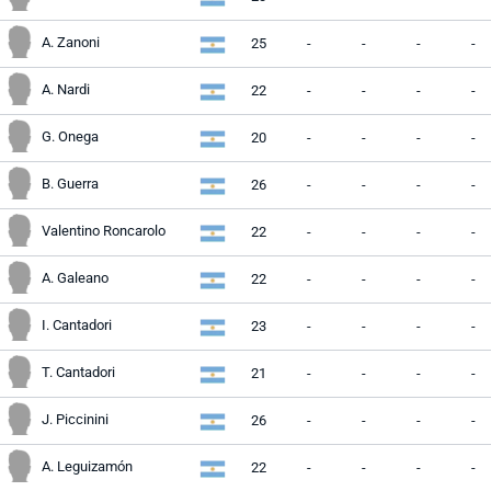
A. Zanoni
25
-
-
-
-
A. Nardi
22
-
-
-
-
G. Onega
20
-
-
-
-
B. Guerra
26
-
-
-
-
Valentino Roncarolo
22
-
-
-
-
A. Galeano
22
-
-
-
-
I. Cantadori
23
-
-
-
-
T. Cantadori
21
-
-
-
-
J. Piccinini
26
-
-
-
-
A. Leguizamón
22
-
-
-
-