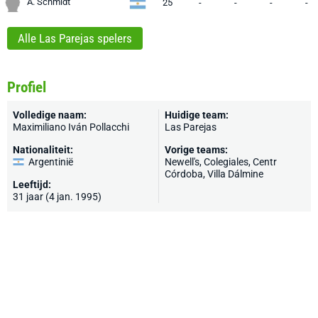
A. Schmidt
25
-
-
-
-
Alle Las Parejas spelers
Profiel
Volledige naam:
Huidige team:
Maximiliano Iván Pollacchi
Las Parejas
Nationaliteit:
Vorige teams:
Argentinië
Newell's
, Colegiales, Centr
Córdoba, Villa Dálmine
Leeftijd:
31 jaar (4 jan. 1995)