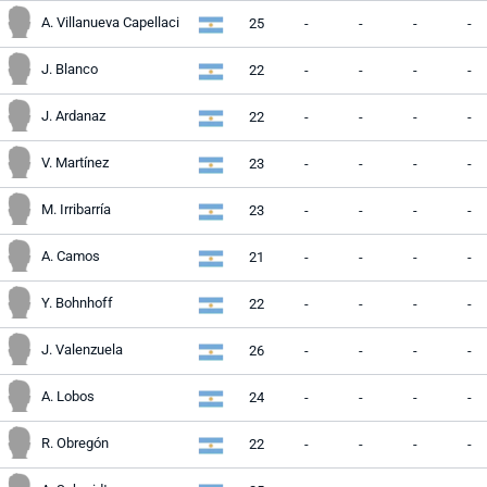
A. Villanueva Capellaci
25
-
-
-
-
J. Blanco
22
-
-
-
-
J. Ardanaz
22
-
-
-
-
V. Martínez
23
-
-
-
-
M. Irribarría
23
-
-
-
-
A. Camos
21
-
-
-
-
Y. Bohnhoff
22
-
-
-
-
J. Valenzuela
26
-
-
-
-
A. Lobos
24
-
-
-
-
R. Obregón
22
-
-
-
-