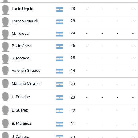
23
-
-
-
-
Lucio Urquia
28
-
-
-
-
Franco Lonardi
29
-
-
-
-
M. Tolosa
26
-
-
-
-
B. Jiménez
25
-
-
-
-
S. Moracci
Valentín Giraudo
24
-
-
-
-
Mariano Meynier
23
-
-
-
-
L. Príncipe
23
-
-
-
-
E. Suárez
22
-
-
-
-
B. Martínez
31
-
-
-
-
J. Cabrera
23
-
-
-
-