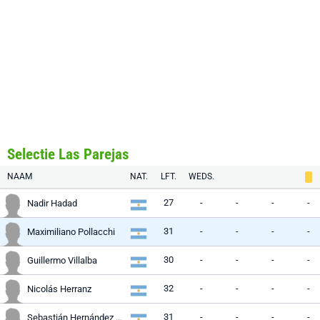
Selectie Las Parejas
NAAM
NAT.
LFT.
WEDS.
27
-
-
-
-
Nadir Hadad
31
-
-
-
-
Maximiliano Pollacchi
30
-
-
-
-
Guillermo Villalba
32
-
-
-
-
Nicolás Herranz
31
-
-
-
-
Sebastián Hernández Le Pors