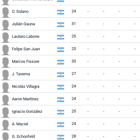
24
-
-
-
-
O. Solano
31
-
-
-
-
Julián Gauna
25
-
-
-
-
Lautaro Laborie
25
-
-
-
-
Felipe San Juan
33
-
-
-
-
Marcos Fissore
27
-
-
-
-
J. Taverna
24
-
-
-
-
Nicolás Villagra
24
-
-
-
-
Aaron Martínez
25
-
-
-
-
Ignacio González
24
-
-
-
-
A. Maciel
28
-
-
-
-
G. Schonfeld