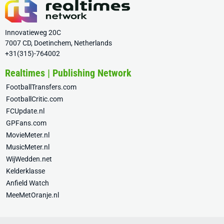
Innovatieweg 20C
7007 CD, Doetinchem, Netherlands
+31(315)-764002
Realtimes | Publishing Network
FootballTransfers.com
FootballCritic.com
FCUpdate.nl
GPFans.com
MovieMeter.nl
MusicMeter.nl
WijWedden.net
Kelderklasse
Anfield Watch
MeeMetOranje.nl