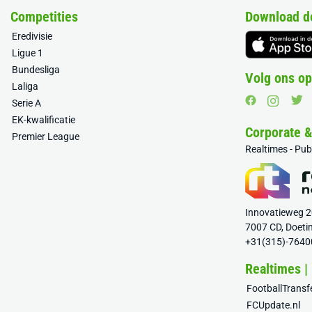
Competities
Download d
Eredivisie
Ligue 1
Bundesliga
Volg ons op
Laliga
Serie A
EK-kwalificatie
Corporate 
Premier League
Realtimes - Pu
Innovatieweg 
7007 CD, Doeti
+31(315)-7640
Realtimes |
FootballTrans
FCUpdate.nl