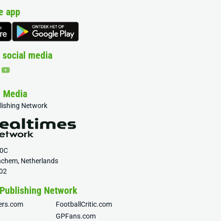
e app
 social media
& Media
blishing Network
20C
nchem, Netherlands
02
 Publishing Network
fers.com
FootballCritic.com
GPFans.com