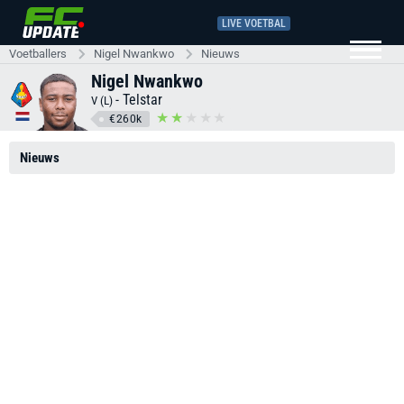
LIVE VOETBAL
Voetballers
Nigel Nwankwo
Nieuws
Nigel Nwankwo
-
Telstar
V (L)
€260k
Nieuws