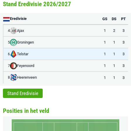
Stand Eredivisie 2026/2027
Eredivisie
GS
DS
PT
Ajax
1
2
3
4
Groningen
1
1
3
5
Telstar
1
1
3
6
Feyenoord
1
1
3
7
Heerenveen
1
1
3
8
Stand Eredivisie
Posities in het veld