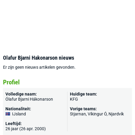
Olafur Bjarni Hakonarson nieuws
Er zijn geen nieuws artikelen gevonden.
Profiel
Volledige naam:
Huidige team:
Ólafur Bjarni Hákonarson
KFG
Nationaliteit:
Vorige teams:
IJsland
Stjarnan
, Víkingur Ó, Njardvík
Leeftijd:
26 jaar (26 apr. 2000)