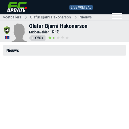
LIVE VOETBAL
Voetballers
Olafur Bjarni Hakonarson
Nieuws
Olafur Bjarni Hakonarson
-
KFG
Middenvelder
€50k
Nieuws