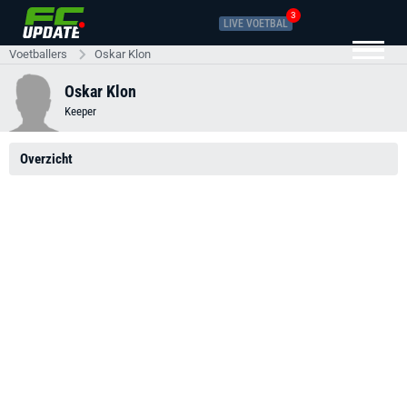
3
LIVE VOETBAL
Voetballers
Oskar Klon
Oskar Klon
Keeper
Overzicht