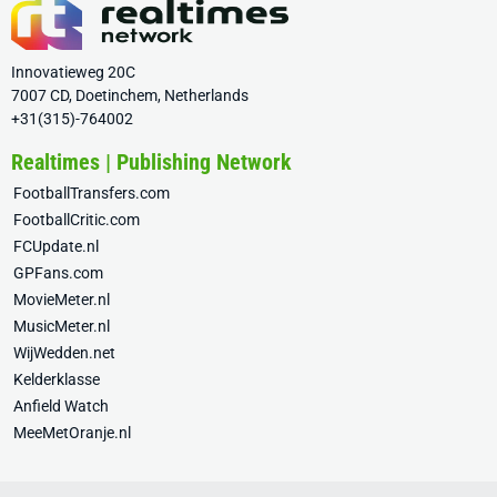
Innovatieweg 20C
7007 CD, Doetinchem, Netherlands
+31(315)-764002
Realtimes | Publishing Network
FootballTransfers.com
FootballCritic.com
FCUpdate.nl
GPFans.com
MovieMeter.nl
MusicMeter.nl
WijWedden.net
Kelderklasse
Anfield Watch
MeeMetOranje.nl