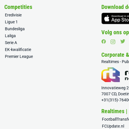
Competities
Download d
Eredivisie
Ligue 1
Bundesliga
Volg ons op
Laliga
Serie A
EK-kwalificatie
Corporate 
Premier League
Realtimes - Pu
Innovatieweg 
7007 CD, Doeti
+31(315)-7640
Realtimes |
FootballTrans
FCUpdate.nl