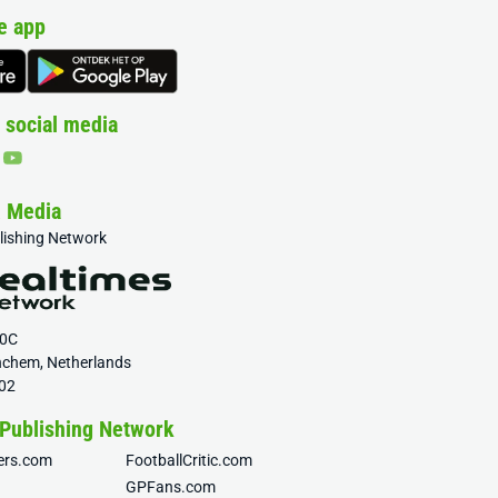
e app
 social media
& Media
blishing Network
20C
nchem, Netherlands
02
 Publishing Network
fers.com
FootballCritic.com
GPFans.com