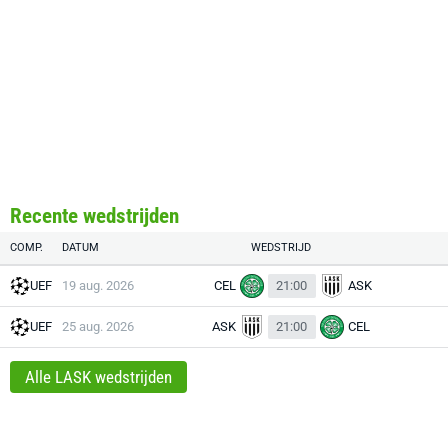
Recente wedstrijden
COMP.
DATUM
WEDSTRIJD
UEF
19 aug. 2026
CEL
21:00
ASK
UEF
25 aug. 2026
ASK
21:00
CEL
Alle LASK wedstrijden