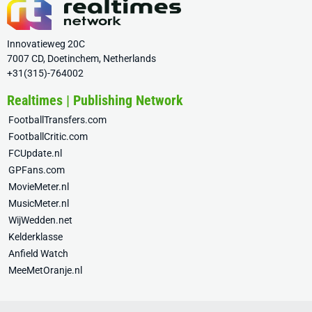
Innovatieweg 20C
7007 CD, Doetinchem, Netherlands
+31(315)-764002
Realtimes | Publishing Network
FootballTransfers.com
FootballCritic.com
FCUpdate.nl
GPFans.com
MovieMeter.nl
MusicMeter.nl
WijWedden.net
Kelderklasse
Anfield Watch
MeeMetOranje.nl