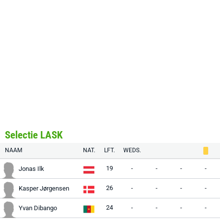
Selectie LASK
NAAM
NAT.
LFT.
WEDS.
19
-
-
-
-
Jonas Ilk
26
-
-
-
-
Kasper Jørgensen
24
-
-
-
-
Yvan Dibango