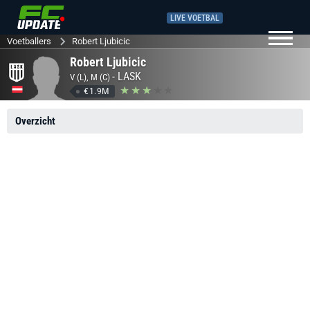
LIVE VOETBAL
Voetballers
Robert Ljubicic
Robert Ljubicic
-
LASK
V (L), M (C)
€1.9M
Overzicht