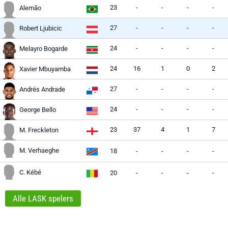
23
-
-
-
-
Alemão
27
-
-
-
-
Robert Ljubicic
24
-
-
-
-
Melayro Bogarde
24
16
1
0
2
Xavier Mbuyamba
27
-
-
-
-
Andrés Andrade
24
-
-
-
-
George Bello
23
37
4
1
7
M. Freckleton
M. Verhaeghe
18
-
-
-
-
C. Kébé
20
-
-
-
-
Alle LASK spelers