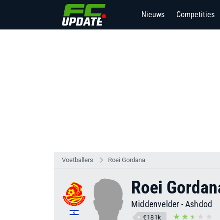
Nieuws
Competities
Voetballers
Roei Gordana
Roei Gordan
Middenvelder
-
Ashdod
€181k