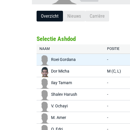
Overzicht
Nieuws
Carrière
Selectie Ashdod
NAAM
POSITIE
Roei Gordana
-
Dor Micha
M (C, L)
Ilay Tamam
-
Shalev Harush
-
V. Ochayi
-
M. Amer
-
O. Edri
-