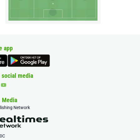
e app
 social media
& Media
blishing Network
20C