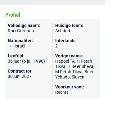
Profiel
Volledige naam:
Huidige team:
Roei Gordana
Ashdod
Nationaliteit:
Interlands:
Israël
2
Leeftijd:
Vorige teams:
36 jaar (6 jul. 1990)
Hapoel TA, H Petah
Tikva,
H Be'er Sheva
,
Contract tot:
M Petah Tikva
, Bnei
30 jun. 2027
Yehuda, Slaven
Voorkeur voet:
Rechts