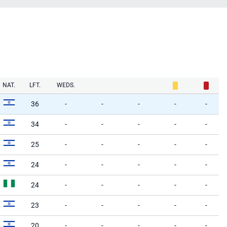
NAT.
LFT.
WEDS.
36
-
-
-
-
-
34
-
-
-
-
-
25
-
-
-
-
-
24
-
-
-
-
-
24
-
-
-
-
-
23
-
-
-
-
-
20
-
-
-
-
-